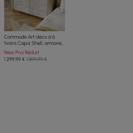
Commode Art déco à 6
tiroirs Capiz Shell, armoire
de rangement beige avec
New Prix Réduit
dessus en pierre frittée
1 299
,99
€
1 399,99 €