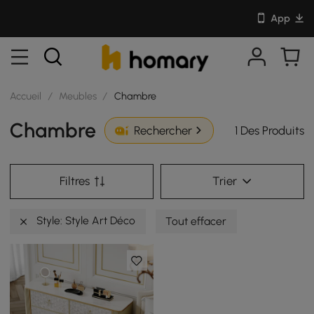
App
Accueil
/
Meubles
/
Chambre
Chambre
1 Des Produits
Rechercher
Filtres
Trier
Style: Style Art Déco
Tout effacer