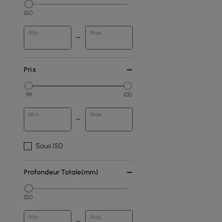
350
Min
Max
Prix
99
100
Min
Max
Sous 150
Profondeur Totale(mm)
320
Min
Max