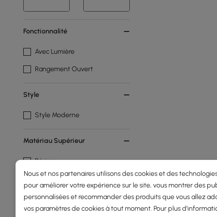
Fonctionnalité
Avec Lumière
Rangement Ouvert
Style
Style Moderne
Matériau Supérieur
Résine
Nous et nos partenaires utilisons des cookies et des technologies
pour améliorer votre expérience sur le site, vous montrer des pub
Afficher plus de filtres
Products in the current category have been updated to show th
personnalisées et recommander des produits que vous allez ado
vos paramètres de cookies à tout moment. Pour plus d'informati