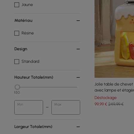
Jaune
Matériau
Résine
Design
Standard
Hauteur Totale(mm)
Jolie table de chevet
avec lampe et étagèr
450
de canard jaune ave
Déstockage
99
,99
€
249,99 €
Min
Max
Largeur Totale(mm)