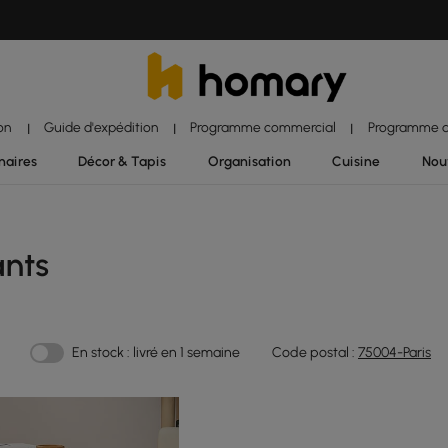
ion
Guide d'expédition
Programme commercial
Programme d'
|
|
|
naires
Décor & Tapis
Organisation
Cuisine
Nou
ants
En stock : livré en 1 semaine
Code postal :
75004-Paris