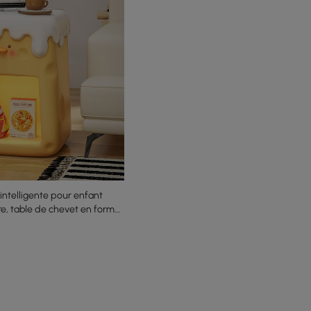
 intelligente pour enfant
e, table de chevet en forme
c rangement