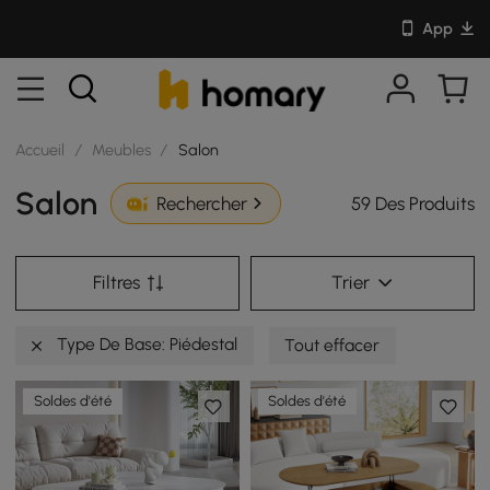
App
Accueil
/
Meubles
/
Salon
Salon
59 Des Produits
Rechercher
Filtres
Trier
Type De Base: Piédestal
Tout effacer
Soldes d'été
Soldes d'été