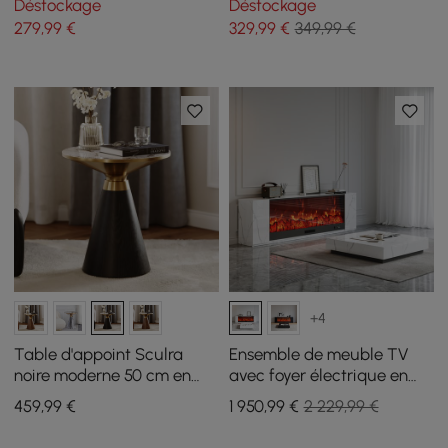
Déstockage
Déstockage
un cadre doré
279
,99
€
329
,99
€
349,99 €
+4
Table d'appoint Sculra
Ensemble de meuble TV
noire moderne 50 cm en
avec foyer électrique en
pierre frittée à pied central
pierre frittée de 79" et table
459
,99
€
1 950
,99
€
2 229,99 €
basse