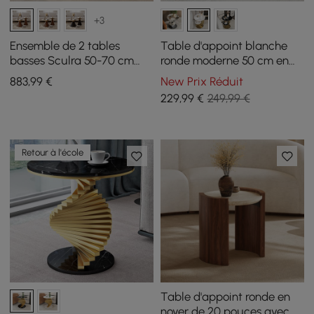
+3
Ensemble de 2 tables
Table d'appoint blanche
basses Sculra 50-70 cm
ronde moderne 50 cm en
noyer avec plateau en
pierre frittée, à 2 niveaux
883
,99
€
New Prix Réduit
pierre frittée
229
,99
€
249,99 €
Retour à l'école
Table d'appoint ronde en
noyer de 20 pouces avec