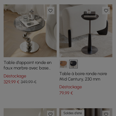
Table d'appoint ronde en
faux marbre avec base
chromée, 500 mm
Table à boire ronde noire
Déstockage
Mid Century, 230 mm
329
,99
€
349,99 €
Déstockage
79
,99
€
Soldes d'été