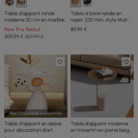
Table d'appoint ronde
Table à boire ronde en
moderne 50 cm en marbre
noyer, 230 mm, style Mid-
artificiel blanc
Century
New Prix Réduit
89
,99
€
309
,99
€
329,99 €
Non Disponible à proximité
Table d'appoint en résine
Table d'appoint moderne
pour décoration d'art
en travertin en pierre beige
végétal abstrait
avec acier inoxydable dans