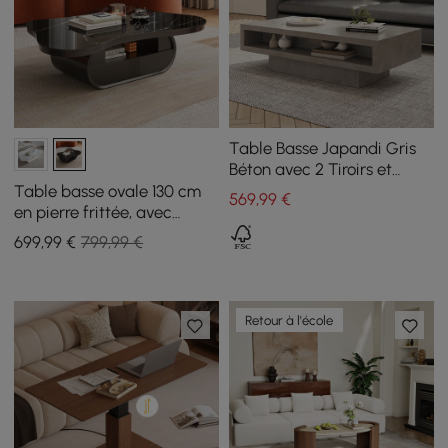
Table Basse Japandi Gris
Béton avec 2 Tiroirs et
Rangement Ouvert
Table basse ovale 130 cm
569
,99
€
en pierre frittée, avec
rangement
699
,99
€
799,99 €
Retour à l'école