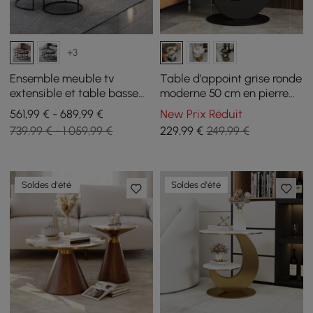
+3
Ensemble meuble tv
Table d'appoint grise ronde
extensible et table basse
moderne 50 cm en pierre
emboîtable Fero en noyer
frittée, à 2 niveaux
561,99 € - 689,99 €
New Prix Réduit
739,99 € - 1 059,99 €
229
,99
€
249,99 €
Soldes d'été
Soldes d'été