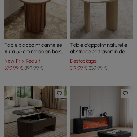
Table d'appoint cannelée
Table d'appoint naturelle
Aura 50 cm ronde en bois
abstraite en travertin de
de frêne noyer avec
550 mm
New Prix Réduit
Déstockage
plateau en pierre frittée
379
,99
€
399,99 €
319
,99
€
339,99 €