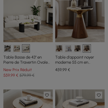
Table Basse de 43" en
Table d'appoint noyer
Pierre de Travertin Ovale
moderne 55 cm en
Style Japandi
travertin, à pied central
New Prix Réduit
459
,99
€
559
,99
€
579,99 €