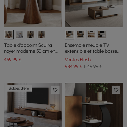
Table d'appoint Sculra
Ensemble meuble TV
noyer moderne 50 cm en
extensible et table basse
pierre frittée à pied central
Quoint
459
,99
€
Ventes Flash
984
,99
€
1 149,99 €
Soldes d'été