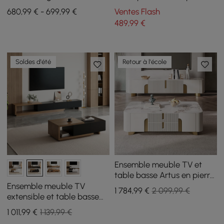
basse emboîtable Fero
en travertin
680,99 € - 699,99 €
Ventes Flash
489
,99
€
Soldes d'été
Retour à l'école
Ensemble meuble TV et
table basse Artus en pierre
frittée
Ensemble meuble TV
1 784
,99
€
2 099,99 €
extensible et table basse
Quoint
1 011
,99
€
1 139,99 €