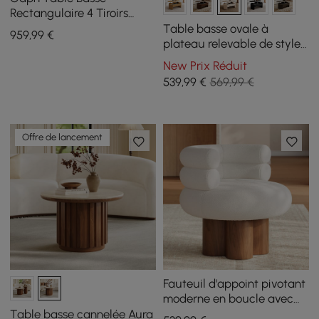
Rectangulaire 4 Tiroirs
Blanc avec Plateau en
Table basse ovale à
959
,99
€
Verre Trempé
plateau relevable de style
moderne du milieu du
New Prix Réduit
siècle, 47"
539
,99
€
569,99 €
Offre de lancement
Fauteuil d'appoint pivotant
moderne en boucle avec
base en bois massif
Table basse cannelée Aura