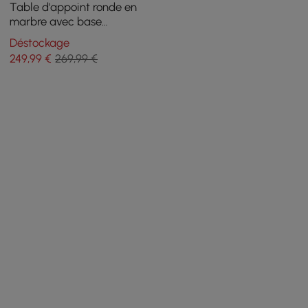
Table d'appoint ronde en
marbre avec base
abstraite en métal, table
Déstockage
d'appoint blanche moderne
249
,99
€
269,99 €