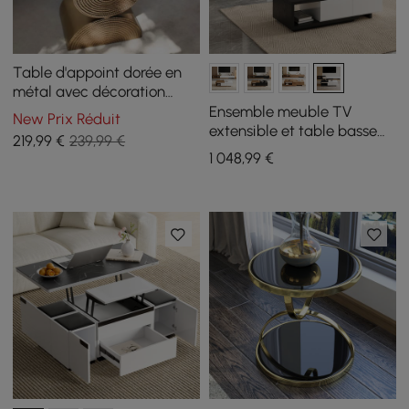
Table d'appoint dorée en
métal avec décoration
artistique de 350 mm
Ensemble meuble TV
New Prix Réduit
extensible et table basse
219
,99
€
239,99 €
Quoint
1 048
,99
€