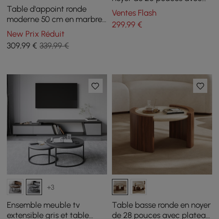
plateau en travertin
Table d'appoint ronde
Ventes Flash
moderne 50 cm en marbre
299
,99
€
artificiel noir
New Prix Réduit
309
,99
€
339,99 €
+3
Ensemble meuble tv
Table basse ronde en noyer
extensible gris et table
de 28 pouces avec plateau