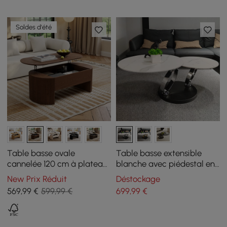
Soldes d'été
Table basse ovale
Table basse extensible
cannelée 120 cm à plateau
blanche avec piédestal en
relevable, finition noyer
métal en forme d'anneau
New Prix Réduit
Déstockage
569
,99
€
599,99 €
699
,99
€