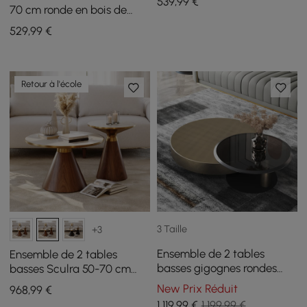
539
,99
€
70 cm ronde en bois de
frêne noyer avec plateau
529
,99
€
en pierre frittée
Retour à l'école
3 Taille
+3
Ensemble de 2 tables
Ensemble de 2 tables
basses gigognes rondes
basses Sculra 50-70 cm
modernes de 100 cm or et
noyer avec plateau en
New Prix Réduit
968
,99
€
noir avec plateau en verre
pierre frittée
1 119
,99
€
1 199,99 €