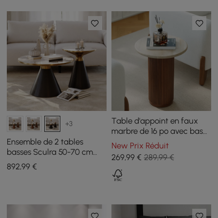
Table d'appoint en faux
+3
marbre de 16 po avec base
en bois
Ensemble de 2 tables
New Prix Réduit
basses Sculra 50-70 cm
269
,99
€
289,99 €
noires avec plateau en
892
,99
€
pierre frittée