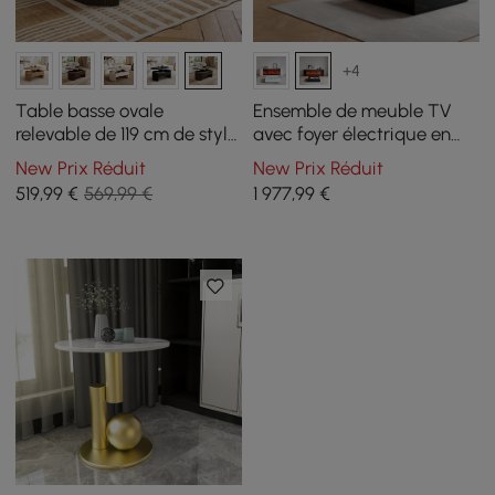
+4
Table basse ovale
Ensemble de meuble TV
relevable de 119 cm de style
avec foyer électrique en
Mid-Century moderne
pierre frittée de 79" et table
New Prix Réduit
New Prix Réduit
basse
519
,99
€
569,99 €
1 977
,99
€