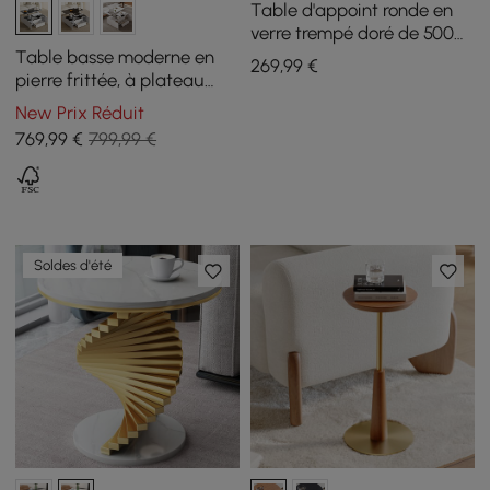
Table d'appoint ronde en
verre trempé doré de 500
mm
Table basse moderne en
269
,99
€
pierre frittée, à plateau
relevable, avec tiroirs
New Prix Réduit
769
,99
€
799,99 €
Soldes d'été