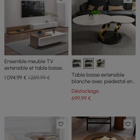
Ensemble meuble TV
extensible et table basse
Crator
Table basse extensible
1 094
,99
€
1 259,99 €
blanche avec piédestal en
métal en forme d'anneau
Déstockage
699
,99
€