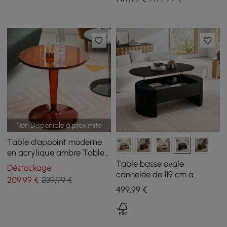
trempé
Non Disponible à proximité
Table d'appoint moderne
en acrylique ambre Table
d'appoint ronde
Table basse ovale
Déstockage
transparente
cannelée de 119 cm à
209
,99
€
239,99 €
plateau relevable, noire
499
,99
€