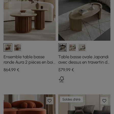
Ensemble table basse
Table basse ovale Japandi
ronde Aura 2 pièces en bois
avec dessus en travertin de
de frêne à lattes avec
1080 mm
864
,99
€
579
,99
€
plateau en pierre frittée
(20" - 28")
Soldes d'été