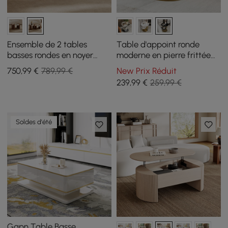
Ensemble de 2 tables
Table d'appoint ronde
basses rondes en noyer
moderne en pierre frittée
avec plateau en travertin
noire de 51 cm avec 2
750
,99
€
789,99 €
New Prix Réduit
(20" - 28")
niveaux
239
,99
€
259,99 €
Soldes d'été
Gapn Table Basse