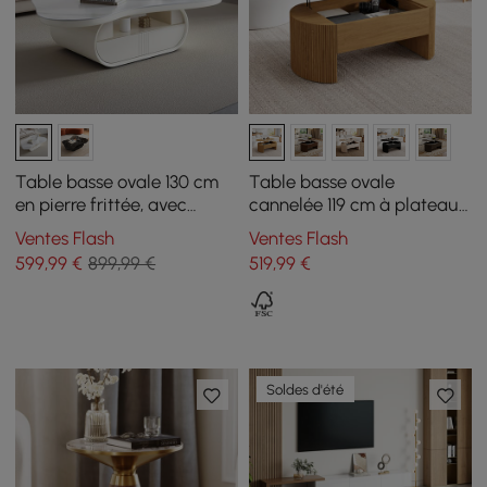
Table basse ovale 130 cm
Table basse ovale
en pierre frittée, avec
cannelée 119 cm à plateau
rangement
relevable, finition naturelle
Ventes Flash
Ventes Flash
599
,99
€
899,99 €
519
,99
€
Soldes d'été