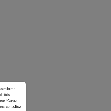
 similaires
licités
rer ! Gérez
ons, consultez