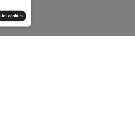
s les cookies
he latest 3 items