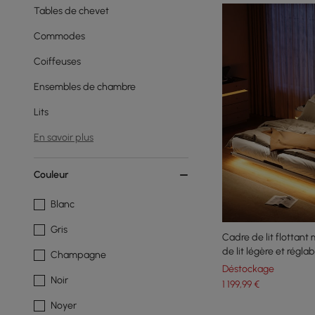
Tables de chevet
Commodes
Coiffeuses
Ensembles de chambre
Lits
En savoir plus
Couleur
Blanc
Gris
Cadre de lit flottant
de lit légère et réglab
Champagne
Déstockage
Noir
1 199
,99
€
Noyer