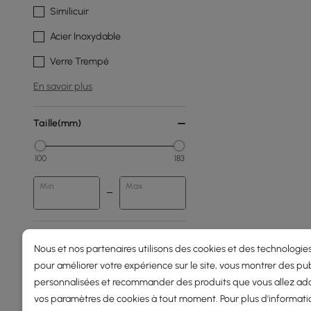
Similicuir
Acier Inoxydable
Verre Trempé
En savoir plus
Taille(mm)
100
183
Min
Max
Hauteur Totale(mm)
Nous et nos partenaires utilisons des cookies et des technologies
pour améliorer votre expérience sur le site, vous montrer des pub
0
2000
personnalisées et recommander des produits que vous allez ado
vos paramètres de cookies à tout moment. Pour plus d'informati
Min
Max