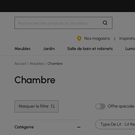
Nos magasins
Inspirat
|
Meubles
Jardin
Salle de bain et robinets
Lumi
Accueil
/
Meubles
/
Chambre
Chambre
Masquer le filtre
Offre spéciale
Type De Lit :
Lit R
Catégorie