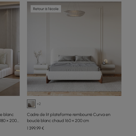
Retour à l'école
+2
e blanc
Cadre de lit plateforme rembourré Curva en
180 × 200
bouclé blanc chaud 160 × 200 cm
1 399
,99
€