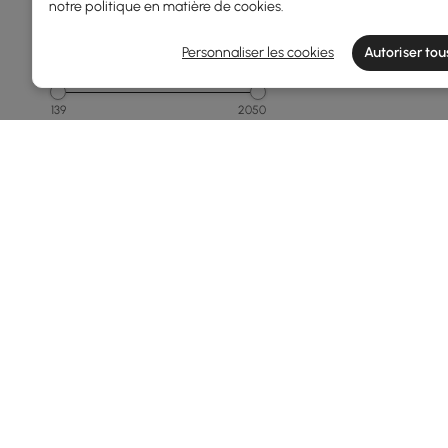
notre
politique en matière de cookies
.
Personnaliser les cookies
Autoriser tou
Prix
139
2050
Min
Max
Sous 150
150 - 250
250 - 500
500 - 1000
1000 - 1500
En savoir plus
Products in the current category have been updated to show t
Largeur Totale(mm)