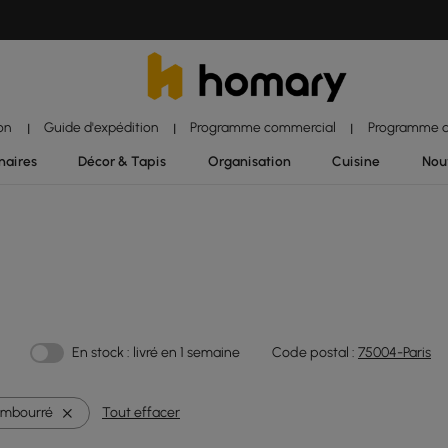
ion
Guide d'expédition
Programme commercial
Programme d'
|
|
|
naires
Décor & Tapis
Organisation
Cuisine
Nou
En stock : livré en 1 semaine
Code postal :
75004-Paris
embourré
Tout effacer