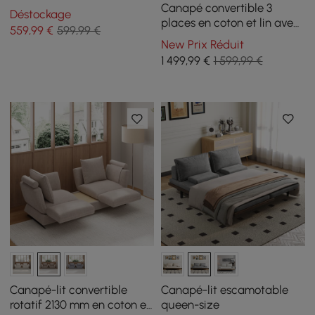
Canapé convertible 3
Déstockage
places en coton et lin avec
559
,99
€
599,99 €
rangement, 210 cm
New Prix Réduit
1 499
,99
€
1 599,99 €
Canapé-lit convertible
Canapé-lit escamotable
rotatif 2130 mm en coton et
queen-size