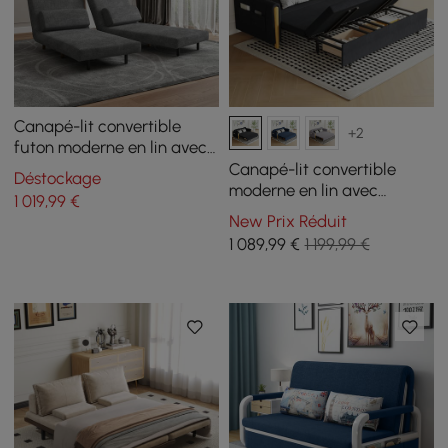
Canapé-lit convertible
+2
futon moderne en lin avec
coussins, 163 cm 2 places
Canapé-lit convertible
Déstockage
moderne en lin avec
1 019
,99
€
rangement, 208 cm 3
New Prix Réduit
places
1 089
,99
€
1 199,99 €