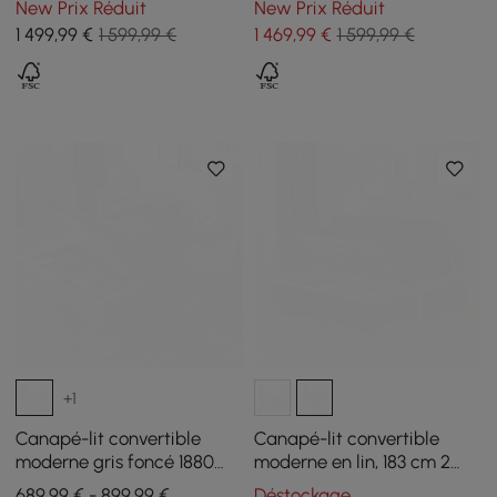
New Prix Réduit
New Prix Réduit
1 499
,99
€
1 599,99 €
1 469
,99
€
1 599,99 €
+1
Canapé-lit convertible
Canapé-lit convertible
moderne gris foncé 1880
moderne en lin, 183 cm 2
mm avec rembourrage en
places
689,99 € - 899,99 €
Déstockage