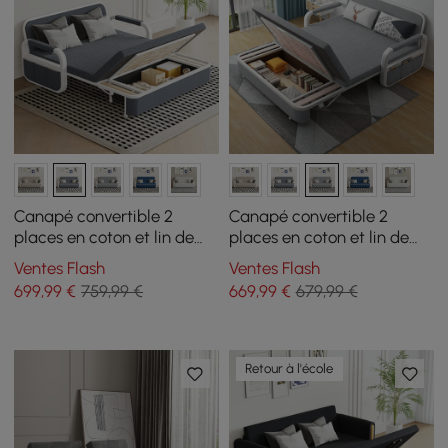
Canapé convertible 2
Canapé convertible 2
places en coton et lin de
places en coton et lin de
154 cm avec rangement
154 cm avec rangement
Ventes Flash
Ventes Flash
699
,99
€
759,99 €
669
,99
€
679,99 €
Retour à l'école