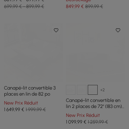
coton et lin avec
699,99 € - 899,99 €
849
,99
€
899,99 €
rangement
Canapé-lit convertible 3
+2
places en lin de 82 po
Canapé-lit convertible en
New Prix Réduit
lin 2 places de 72" (183 cm)
1 649
,99
€
1 999,99 €
de long
New Prix Réduit
1 099
,99
€
1 259,99 €