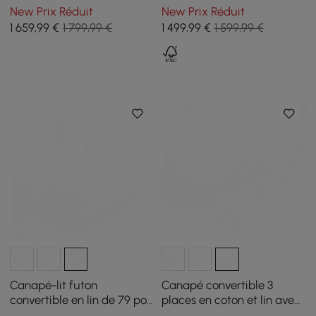
lin
New Prix Réduit
New Prix Réduit
1 659
,99
€
1 799,99 €
1 499
,99
€
1 599,99 €
Canapé-lit futon
Canapé convertible 3
convertible en lin de 79 po,
places en coton et lin avec
3 places
rangement, 210 cm