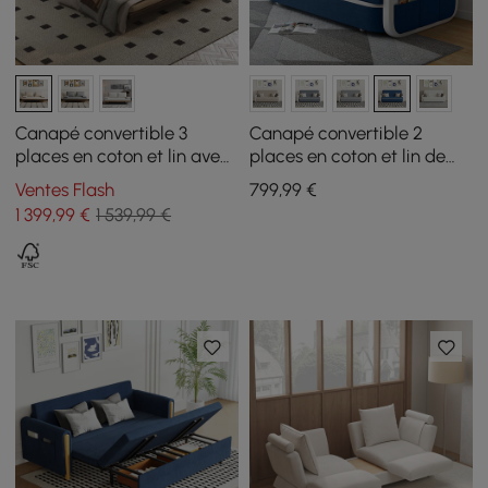
Canapé convertible 3
Canapé convertible 2
places en coton et lin avec
places en coton et lin de
oreillers, 200 cm
154 cm avec rangement
Ventes Flash
799
,99
€
1 399
,99
€
1 539,99 €