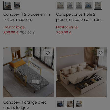
Canapé-lit 2 places en lin
Canapé convertible 2
183 cm moderne
places en coton et lin de
154 cm avec rangement
Déstockage
Déstockage
899
,99
€
999,99 €
799
,99
€
Canapé-lit orange avec
chaise longue