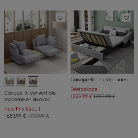
Canapé-lit Trundle Linen
Déstockage
Canapé-lit convertible
1 229
,99
€
1 299,99 €
moderne en lin avec
dossier réglable, 213 cm 3
New Prix Réduit
places
1 659
,99
€
1 799,99 €