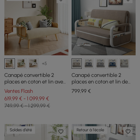
+5
Canapé convertible 2
Canapé convertible 2
places en coton et lin avec
places en coton et lin de
plateau tournant, 152 cm
154 cm avec rangement
Ventes Flash
799
,99
€
619,99 € - 1 099,99 €
749,99 € - 1 299,99 €
Soldes d'été
Retour à l'école