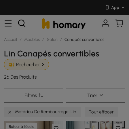
App
Accueil
/
Meubles
/
Salon
/
Canapés convertibles
Lin Canapés convertibles
Rechercher
26 Des Produits
Filtres
Trier
Matériau De Rembourrage: Lin
Tout effacer
Retour à l'école