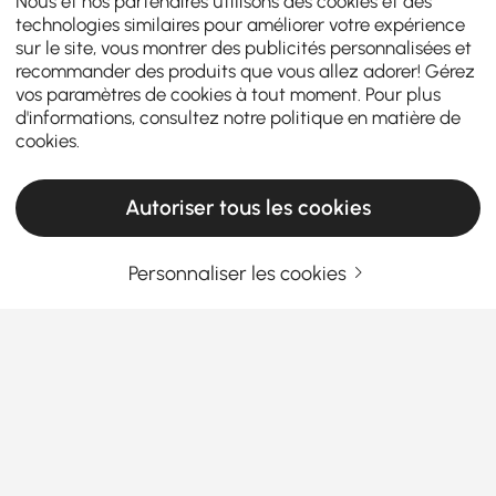
Nous et nos partenaires utilisons des cookies et des
technologies similaires pour améliorer votre expérience
sur le site, vous montrer des publicités personnalisées et
recommander des produits que vous allez adorer! Gérez
vos paramètres de cookies à tout moment. Pour plus
d'informations, consultez notre
politique en matière de
cookies
.
Autoriser tous les cookies
Personnaliser les cookies
Le guide ultime des canapés-lits et futons
Ce que vous devez savoir avant d'acheter
un canapé-lit avec futon ?
Lorsqu'il s'agit de maximiser l'espace et le confort
dans votre maison, un
canapé-lit
change la donne.