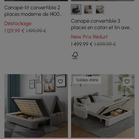
Canapé-lit convertible 2
places moderne de 1400
mm, rembourrage en coton
Canapé convertible 3
Déstockage
et lin
places en coton et lin avec
1 129
,99
€
1 199,99 €
rangement, 210 cm
New Prix Réduit
1 499
,99
€
1 599,99 €
Soldes d'été