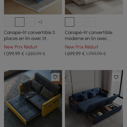
+2
Canapé-lit convertible 3
Canapé-lit convertible
places en lin avec lit
moderne en lin avec
queen-size de 82 po
dossier réglable, 213 cm 3
New Prix Réduit
New Prix Réduit
places
1 099
,99
€
1 259,99 €
1 699
,99
€
1 799,99 €