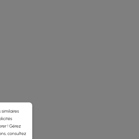
 similaires
licités
rer ! Gérez
ons, consultez