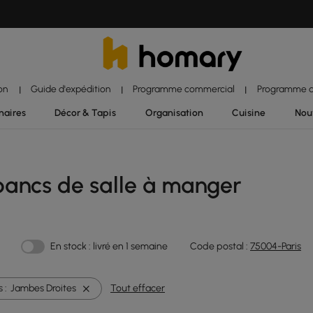
ion
Guide d'expédition
Programme commercial
Programme d'
|
|
|
naires
Décor & Tapis
Organisation
Cuisine
Nou
bancs de salle à manger
En stock : livré en 1 semaine
Code postal :
75004-Paris
 :
Jambes Droites
Tout effacer