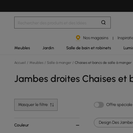
Nos magasins
Inspirat
|
Meubles
Jardin
Salle de bain et robinets
Lumi
Accueil
/
Meubles
/
Salle à manger
/
Chaises et bancs de salle à manger
Jambes droites Chaises et 
Masquer le filtre
Offre spéciale
Design Des Jambes
Couleur