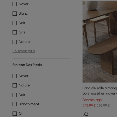
Noyer
Blanc
Noir
Gris
Naturel
En savoir plus
Finition Des Pieds
Noyer
Naturel
Banc de salle à mang
bois massif en noyer
Noir
Déstockage
Blanchiment
279
,99
€
299,99 €
Or