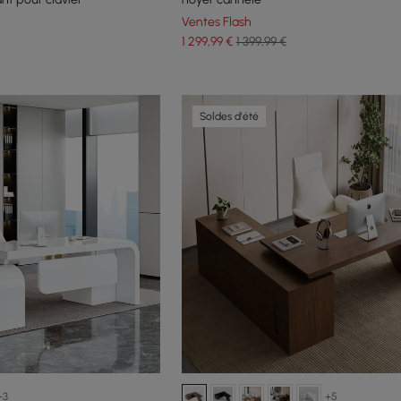
Ventes Flash
1 299
,99
€
1 399,99 €
Soldes d'été
+3
+5