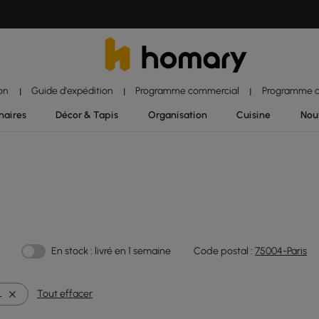
ion
Guide d'expédition
Programme commercial
Programme d'
|
|
|
naires
Décor & Tapis
Organisation
Cuisine
Nou
En stock : livré en 1 semaine
Code postal :
75004-Paris
L
Tout effacer