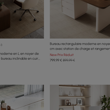
Bureau rectangulaire moderne en noyer
+3
cm avec station de charge et rangeme
moderne en L en noyer de
New Prix Réduit
 bureau inclinable en cuir
799
,99
€
899,99 €