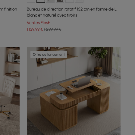
m finition
Bureau de direction rotatif 152 cm en forme de L
blanc et naturel avec tiroirs
Ventes Flash
1 139
,99
€
1 299,99 €
Offre de lancement