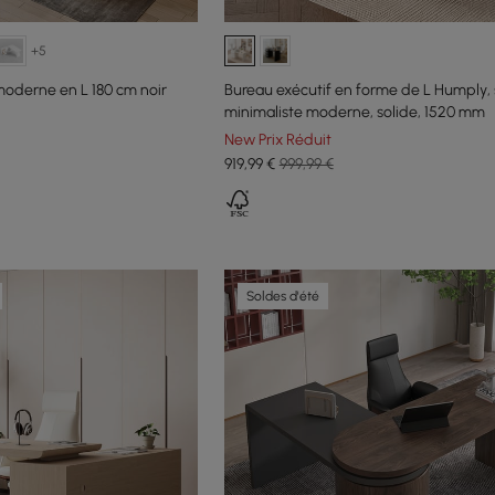
+5
moderne en L 180 cm noir
Bureau exécutif en forme de L Humply, 
minimaliste moderne, solide, 1520 mm
New Prix Réduit
919
,99
€
999,99 €
Soldes d'été