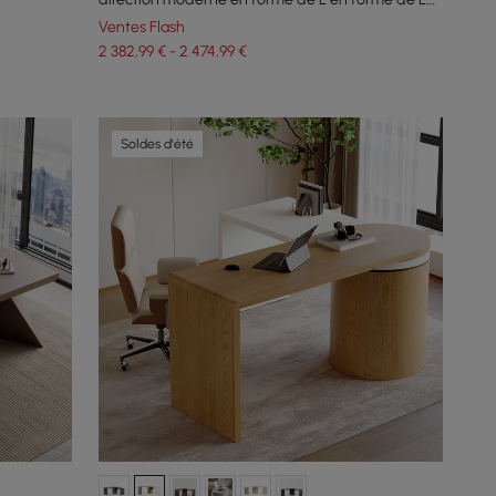
pour main droite (1800 mm)
Ventes Flash
2 382,99 € - 2 474,99 €
Soldes d'été