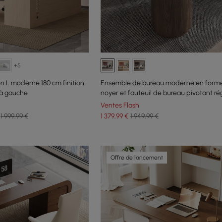
+5
en L moderne 180 cm finition
Ensemble de bureau moderne en forme
 à gauche
noyer et fauteuil de bureau pivotant ré
cuir
Ventes Flash
1 999,99 €
1 379
,99
€
1 949,99 €
Offre de lancement