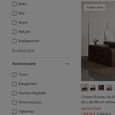
Blanc
Soldes d'été
Noir
Noyer
Naturel
Badigeonner
En savoir plus
Fonctionnalité
Tiroirs
Rangement
Hauteur Réglable
Chicent Bureau de di
de L de 180 cm, retour
Portes Incluses
Ventes Flash
Tablettes
1 999
,99
€
2 199,99 €