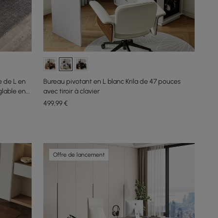
 de L en
Bureau pivotant en L blanc Krila de 47 pouces
glable en
avec tiroir à clavier
499
,99
€
Offre de lancement