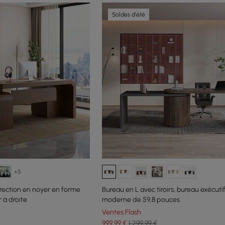
Soldes d'été
+5
rection en noyer en forme
Bureau en L avec tiroirs, bureau exécutif
 à droite
moderne de 59,8 pouces
Ventes Flash
999
,99
€
1 299,99 €