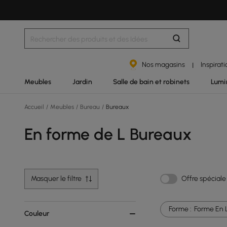
Nos magasins
Inspirat
|
Meubles
Jardin
Salle de bain et robinets
Lumi
Accueil
/
Meubles
/
Bureau
/
Bureaux
En forme de L Bureaux
Masquer le filtre
Offre spéciale
Forme :
Forme En 
Couleur