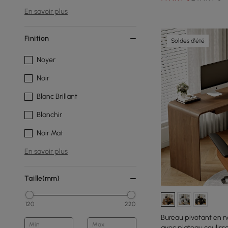
En savoir plus
Finition
Soldes d'été
Noyer
Noir
Blanc Brillant
Blanchir
Noir Mat
En savoir plus
Taille(mm)
120
220
Bureau pivotant en no
Min
Max
avec plateau coulissa