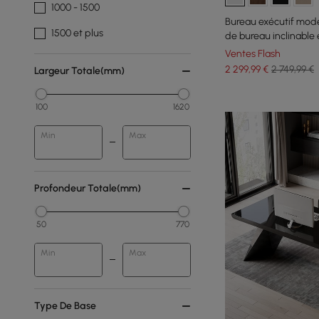
1000 - 1500
Bureau exécutif mode
1500 et plus
de bureau inclinable 
Ventes Flash
2 299
,99
€
2 749,99 €
Largeur Totale(mm)
100
1620
Min
Max
Profondeur Totale(mm)
50
770
Min
Max
Type De Base