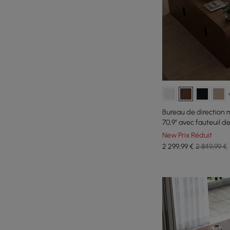
Bureau de direction 
70,9" avec fauteuil de
(gauche)
New Prix Réduit
2 299
,99
€
2 849,99 €