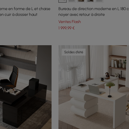
rne en forme de L et chaise
Bureau de direction moderne en L 180 c
en cuir à dossier haut
noyer avec retour à droite
Ventes Flash
1 999
,99
€
Soldes d'été