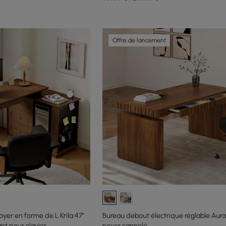
Offre de lancement
yer en forme de L Krila 47"
Bureau debout électrique réglable Aura
nt pour clavier
noyer cannelé