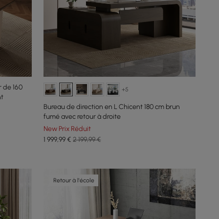
 de 160
+5
nt
Bureau de direction en L Chicent 180 cm brun
fumé avec retour à droite
New Prix Réduit
1 999
,99
€
2 199,99 €
Retour à l'école