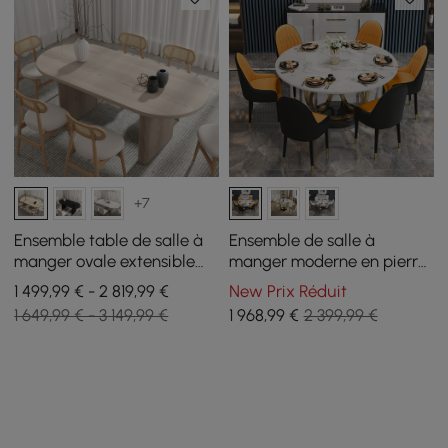
+7
Ensemble table de salle à
Ensemble de salle à
manger ovale extensible
manger moderne en pierre
blanchi à la chaux Japandi
frittée pour 6 chaises en
1 499,99 € - 2 819,99 €
New Prix Réduit
1600 mm à 2000 mm et 6
cuir PU noir et orange
1 649,99 € - 3 149,99 €
1 968
,99
€
2 399,99 €
chaises de salle à manger