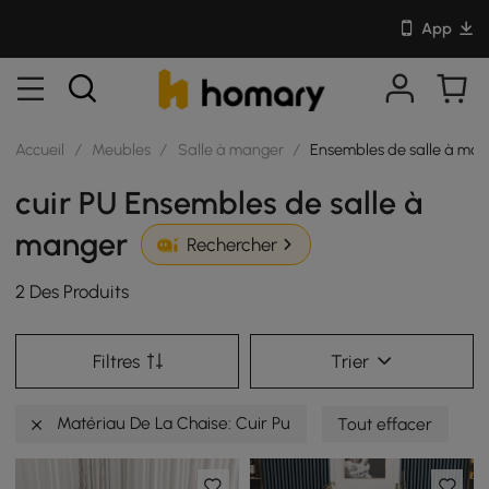
App
Accueil
/
Meubles
/
Salle à manger
/
Ensembles de salle à ma
cuir PU Ensembles de salle à
manger
Rechercher
2 Des Produits
Filtres
Trier
Matériau De La Chaise: Cuir Pu
Tout effacer