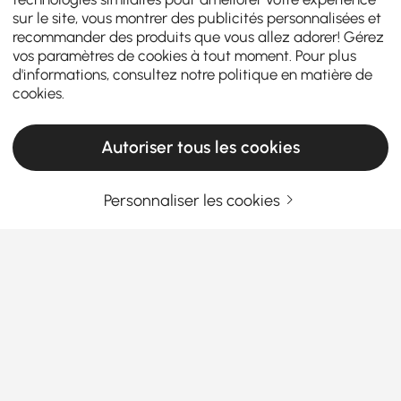
sur le site, vous montrer des publicités personnalisées et
recommander des produits que vous allez adorer! Gérez
vos paramètres de cookies à tout moment. Pour plus
d'informations, consultez notre
politique en matière de
cookies
.
Autoriser tous les cookies
Personnaliser les cookies
Meilleurs conseils pour choisir les meilleurs
ensembles de salle à manger
Pourquoi les ensembles de salle à manger
abordables font briller votre salle à manger
Vous êtes-vous déjà demandé pourquoi certaines
En savoir plus
maisons ont une meilleure ambiance à l'heure des
Products in the current category have been updated to show the latest 2 items