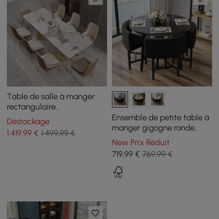
Table de salle à manger
rectangulaire
contemporaine de 2000
Ensemble de petite table à
Déstockage
mm en or pour 8 personnes
manger gigogne ronde
1 419
,99
€
1 499,99 €
avec plateau en pierre
noire de 1000 mm pour 4
New Prix Réduit
chaises rembourrées noires
719
,99
€
769,99 €