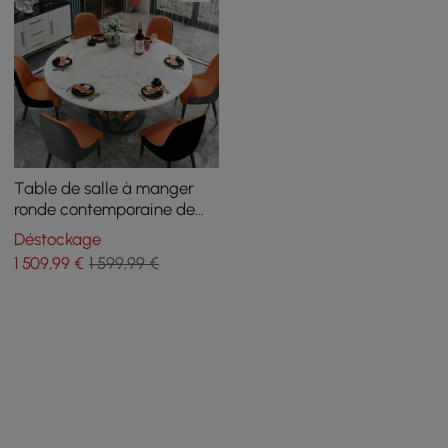
Table de salle à manger
ronde contemporaine de
1500 mm avec dessus en
Déstockage
faux marbre en blanc et or
1 509
,99
€
1 599,99 €