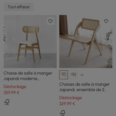
Tout effacer
Chaise de salle à manger
+1
Japandi moderne,
rembourrée en cuir PU
Chaises de salle à manger
Déstockage
naturel, avec pieds en bois,
Japandi, ensemble de 2
359
,99
€
1 pièce
chaises de salle à manger
Déstockage
pliantes en bois massif et
329
,99
€
rotin