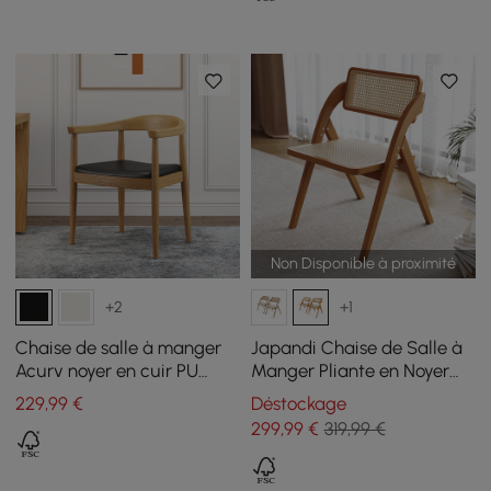
Non Disponible à proximité
+2
+1
Chaise de salle à manger
Japandi Chaise de Salle à
Acurv noyer en cuir PU
Manger Pliante en Noyer
avec pieds en bois, 1 pièce
(Lot de 2) Chaise d'appoint
229
,99
€
Déstockage
en Rotin et Bois Massif
299
,99
€
319,99 €