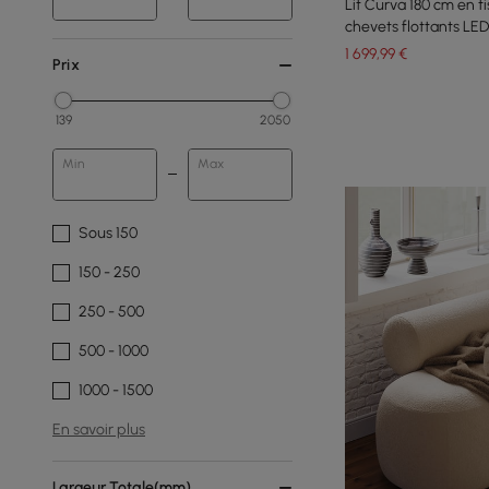
Lit Curva 180 cm en ti
chevets flottants LED 
1 699
,99
€
Prix
139
2050
Min
Max
Sous 150
150 - 250
250 - 500
500 - 1000
1000 - 1500
En savoir plus
Largeur Totale(mm)