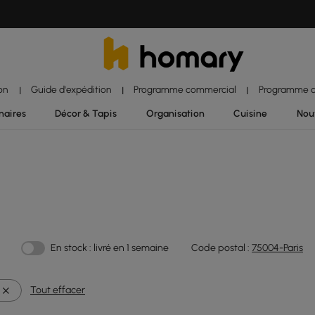
ion
Guide d'expédition
Programme commercial
Programme d'
|
|
|
naires
Décor & Tapis
Organisation
Cuisine
Nou
En stock : livré en 1 semaine
Code postal :
75004-Paris
Tout effacer