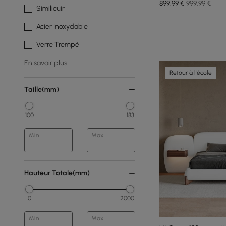
899
,99
€
999,99 €
Similicuir
Acier Inoxydable
Verre Trempé
En savoir plus
Retour à l'école
Taille(mm)
100
183
Min
Max
Hauteur Totale(mm)
0
2000
Min
Max