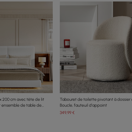
 x 200 cm avec tête de lit
Tabouret de toilette pivotant à dossier
t ensemble de table de
Boucle, fauteuil d'appoint
ottante
349
,99
€