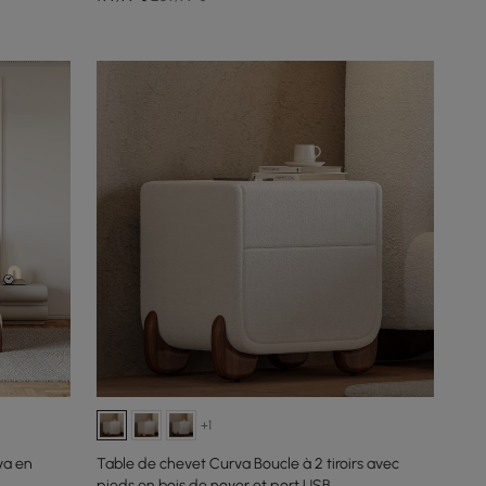
+1
va en
Table de chevet Curva Boucle à 2 tiroirs avec
pieds en bois de noyer et port USB