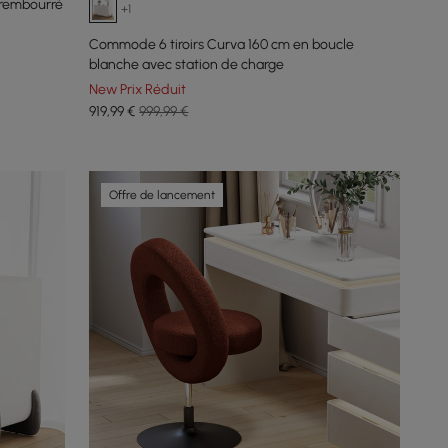
 rembourré
+1
Commode 6 tiroirs Curva 160 cm en boucle
blanche avec station de charge
New Prix Réduit
919
,99
€
999,99 €
Offre de lancement