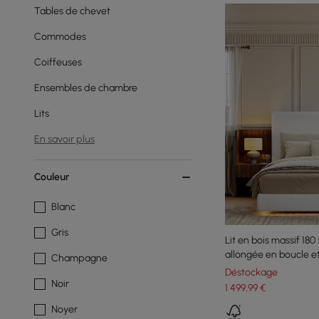
Tables de chevet
Commodes
Coiffeuses
Ensembles de chambre
Lits
En savoir plus
Couleur
Blanc
Gris
Lit en bois massif 180
allongée en boucle e
Champagne
chevet intelligente fl
Déstockage
Noir
1 499
,99
€
Noyer