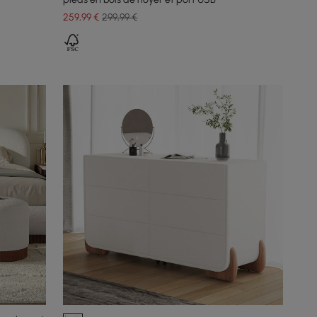
259
,99
€
299,99 €