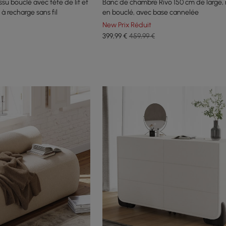
ssu bouclé avec tête de lit et
Banc de chambre Rivo 150 cm de large,
à recharge sans fil
en bouclé, avec base cannelée
New Prix Réduit
399
,99
€
459,99 €