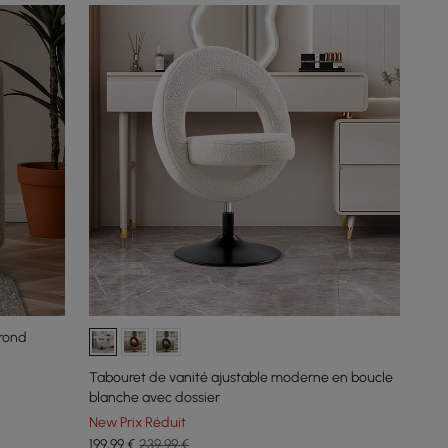
 rond
Tabouret de vanité ajustable moderne en boucle
blanche avec dossier
New Prix Réduit
199
,99
€
239,99 €