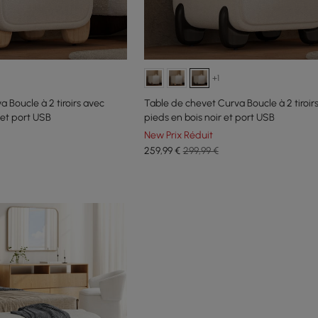
+1
 Boucle à 2 tiroirs avec
Table de chevet Curva Boucle à 2 tiroir
 et port USB
pieds en bois noir et port USB
New Prix Réduit
259
,99
€
299,99 €