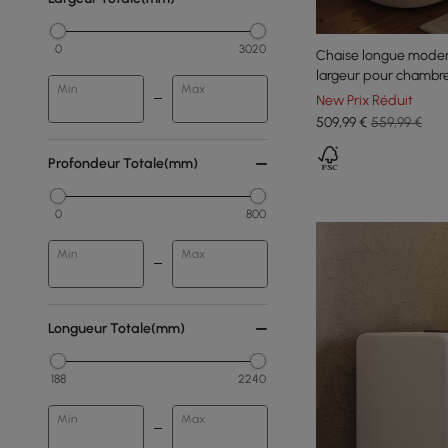
0
3020
Chaise longue moder
largeur pour chambre
Min
Max
New Prix Réduit
509
,99
€
559,99 €
Profondeur Totale(mm)
0
800
Min
Max
Longueur Totale(mm)
188
2240
Min
Max