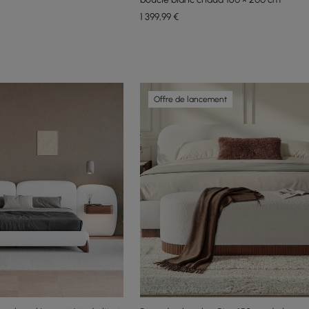
1 399
,99
€
Offre de lancement