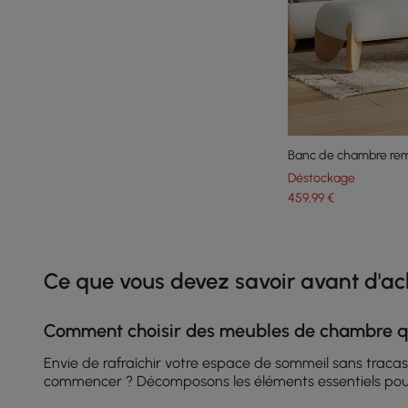
Banc de chambre rem
Déstockage
459
,99
€
Products in the current category have been updated to show th
Ce que vous devez savoir avant d'a
Comment choisir des meubles de chambre qui
Envie de rafraîchir votre espace de sommeil sans traca
commencer ? Décomposons les éléments essentiels pour