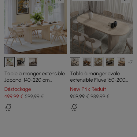
+7
Table à manger extensible
Table à manger ovale
Japandi 140-220 cm
extensible Fluve 160-200
blanchie à la chaux, 4-8
cm finition blanchie, pour
Déstockage
New Prix Réduit
places
4-6 personnes
499
,99
€
599,99 €
969
,99
€
989,99 €