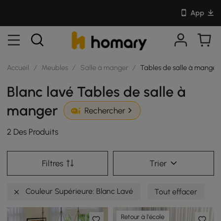
App
Accueil
/
Meubles
/
Salle à manger
/
Tables de salle à manger
Blanc lavé Tables de salle à
manger
Rechercher
2 Des Produits
Filtres
Trier
Couleur Supérieure: Blanc Lavé
Tout effacer
Retour à l'école