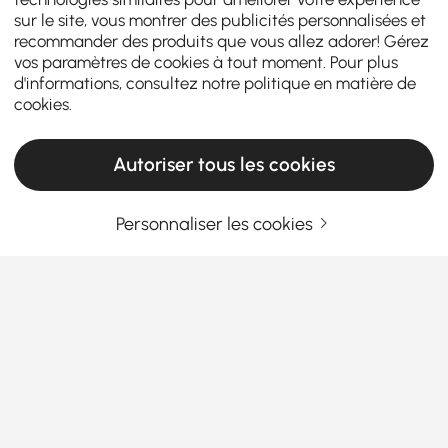
sur le site, vous montrer des publicités personnalisées et
recommander des produits que vous allez adorer! Gérez
vos paramètres de cookies à tout moment. Pour plus
d'informations, consultez notre
politique en matière de
cookies
.
Autoriser tous les cookies
Personnaliser les cookies
Le guide d'achat ultime pour votre table à
manger : style, taille et choix intelligents
Votre table à manger est le cœur de votre maison –
l'endroit où les repas, les conversations et les
souvenirs se rejoignent. Choisir la
table à manger
ronde ou ovale parfaite
pour 4, 6 personnes ou plus
En savoir plus
nécessite une attention particulière à votre espace,
Products in the current category have been updated to show the latest 2 items