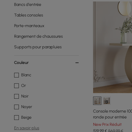
Bancs d'entrée
Tables consoles
Porte-manteaux
Rangement de chaussures
Supports pour parapluies
Couleur
Blanc
Or
Noir
Noyer
Console moderne 100
ronde pour entrée
Beige
New Prix Réduit
En savoir plus
519
,99
€
569,99 €