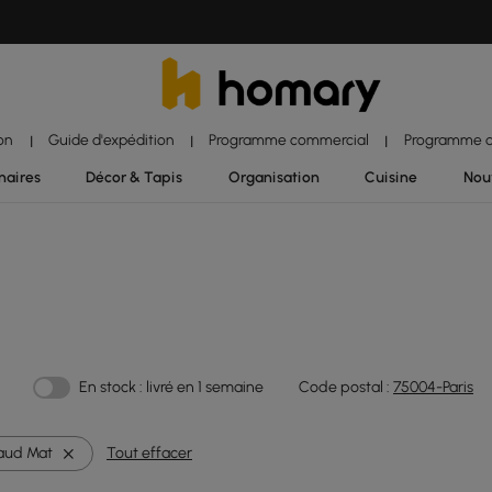
ion
Guide d'expédition
Programme commercial
Programme d'
|
|
|
naires
Décor & Tapis
Organisation
Cuisine
Nou
En stock : livré en 1 semaine
Code postal :
75004-Paris
aud Mat
Tout effacer