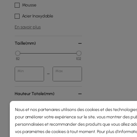
Mousse
Acier Inoxydable
En savoir plus
Taille(mm)
82
102
Min
Max
Hauteur Totale(mm)
Nous et nos partenaires utilisons des cookies et des technologies
1
1700
pour améliorer votre expérience sur le site, vous montrer des pub
Min
Max
personnalisées et recommander des produits que vous allez ado
vos paramètres de cookies à tout moment. Pour plus d'informati