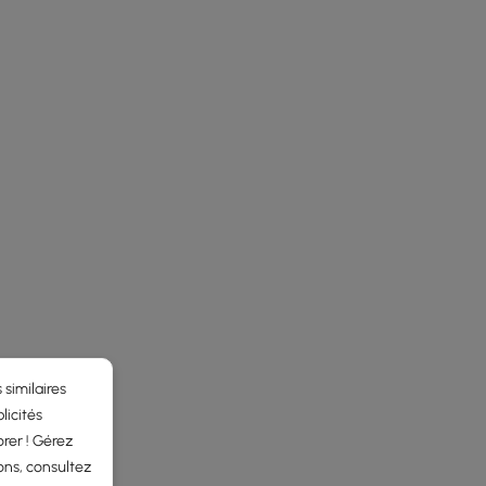
 similaires
licités
rer ! Gérez
ons, consultez