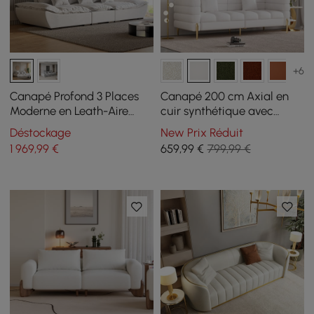
+6
Canapé Profond 3 Places
Canapé 200 cm Axial en
Moderne en Leath-Aire
cuir synthétique avec
Blanc 2780 mm avec
pieds dorés et coussins
Déstockage
New Prix Réduit
Dossier Réglable
1 969
,99
€
659
,99
€
799,99 €