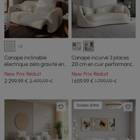
+2
Canapé inclinable
Canapé incurvé 3 places
électrique zéro gravité en
213 cm en cuir performance
chenille 226 cm 2 places
avec coussins
New Prix Réduit
New Prix Réduit
avec oreillers et port USB
2 299
,99
€
2 499,99 €
1 659
,99
€
1 799,99 €
Soldes d'été