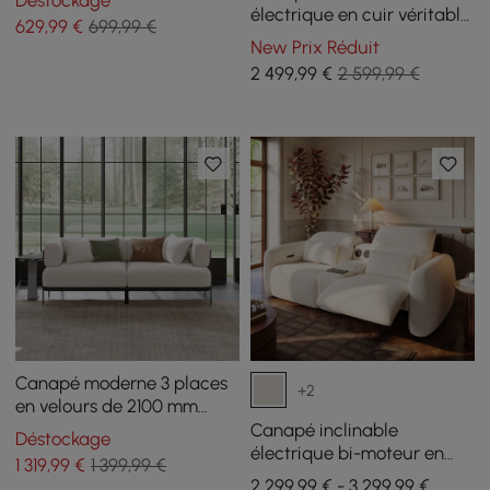
Déstockage
électrique en cuir véritable
629
,99
€
699,99 €
Curva de 85 pouces avec
New Prix Réduit
appuie-tête réglable
2 499
,99
€
2 599,99 €
Canapé moderne 3 places
+2
en velours de 2100 mm
avec pieds en métal
Canapé inclinable
Déstockage
électrique bi-moteur en
1 319
,99
€
1 399,99 €
chenille 2 places de 259 cm
2 299,99 € - 3 299,99 €