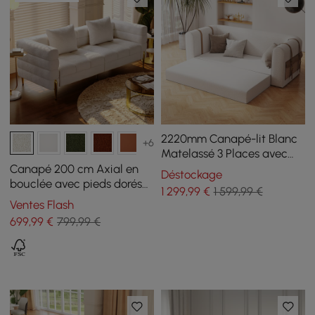
2220mm Canapé-lit Blanc
+6
Matelassé 3 Places avec
Rangement Latéral
Canapé 200 cm Axial en
Déstockage
Moderne
bouclée avec pieds dorés
1 299
,99
€
1 599,99 €
et coussins, Lot de 2
Ventes Flash
699
,99
€
799,99 €