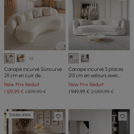
+2
Canapé incurvé Suncurve
Canapé incurvé 3 places
211 cm en cuir de
213 cm en velours avec
performance avec oreillers
coussins
New Prix Réduit
New Prix Réduit
1 519
,99
€
1 599,99 €
1 949
,99
€
2 099,99 €
Soldes d'été