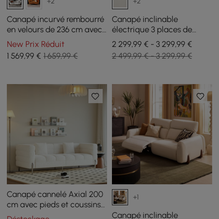
+2
+2
Canapé incurvé rembourré
Canapé inclinable
en velours de 236 cm avec
électrique 3 places de
pieds dorés
312cm en chenille avec
New Prix Réduit
2 299,99 € - 3 299,99 €
gravité zéro, coussins et
1 569
,99
€
1 659,99 €
2 499,99 € - 3 299,99 €
port USB
Canapé cannelé Axial 200
+1
cm avec pieds et coussins
argentés
Canapé inclinable