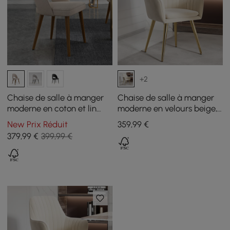
+2
Chaise de salle à manger
Chaise de salle à manger
moderne en coton et lin
moderne en velours beige,
couleur sable avec pieds
lot de 2
New Prix Réduit
359
,99
€
en bois, 2 pièces
379
,99
€
399,99 €