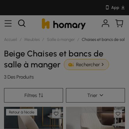
App
Accueil
/
Meubles
/
Salle à manger
/
Chaises et bancs de sall
Beige Chaises et bancs de
salle à manger
Rechercher
3 Des Produits
Filtres
Trier
Retour à l'école