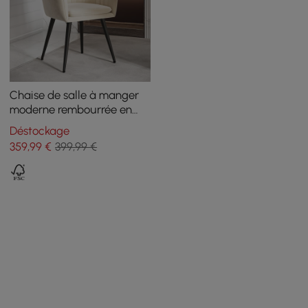
Chaise de salle à manger
moderne rembourrée en
velours beige avec
Déstockage
accoudoirs (lot de 2)
359
,99
€
399,99 €