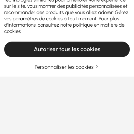
sur le site, vous montrer des publicités personnalisées et
recommander des produits que vous allez adorer! Gérez
vos paramètres de cookies à tout moment. Pour plus
d'informations, consultez notre
politique en matière de
cookies
.
Autoriser tous les cookies
Personnaliser les cookies
Comment répondre aux besoins en matière
de table basse tout en respectant votre
budget
La
table basse
est une pièce maîtresse fonctionnelle
qui relie vos
meubles de salon
. Que vous recherchiez
une table basse à vendre ou des table basse
En savoir plus
relevable abordables qui ne transigent pas sur le
Products in the current category have been updated to show the latest 1 items