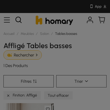
App
Accueil
/
Meubles
/
Salon
/
Tables basses
Affligé Tables basses
Rechercher
1 Des Produits
Filtres
Trier
Finition: Affligé
Tout effacer