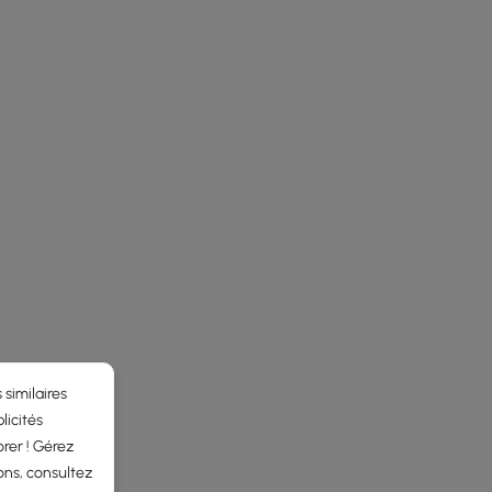
 similaires
licités
rer ! Gérez
ons, consultez