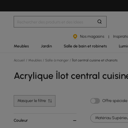
Nos magasins
Inspirat
|
Meubles
Jardin
Salle de bain et robinets
Lumi
Accueil
/
Meubles
/
Salle à manger
/
Îlot central cuisine et chariots
Acrylique Îlot central cuisin
Masquer le filtre
Offre spéciale
Matériau Supérieu
Couleur