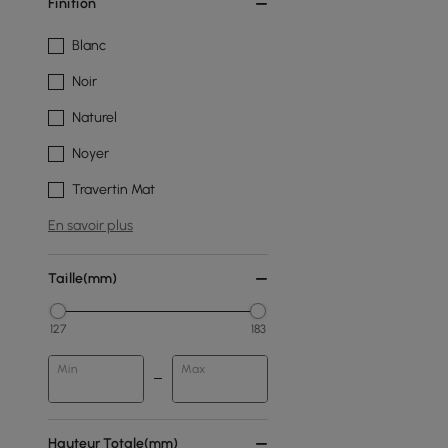
Finition
Blanc
Noir
Naturel
Noyer
Travertin Mat
En savoir plus
Taille(mm)
127
183
Min
Max
Hauteur Totale(mm)