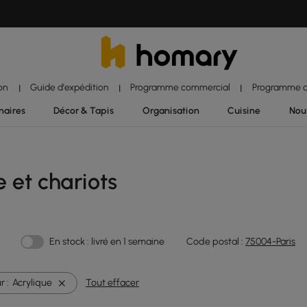
ion
Guide d'expédition
Programme commercial
Programme d'
|
|
|
naires
Décor & Tapis
Organisation
Cuisine
Nou
e et chariots
En stock : livré en 1 semaine
Code postal :
75004-Paris
r :
Acrylique
Tout effacer