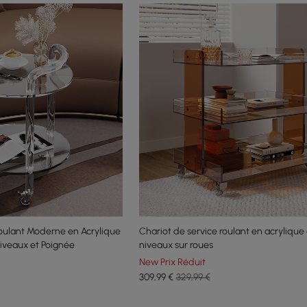
oulant Moderne en Acrylique
Chariot de service roulant en acrylique
iveaux et Poignée
niveaux sur roues
New Prix Réduit
309
,99
€
329,99 €