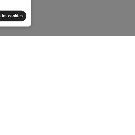
s les cookies
he latest 3 items