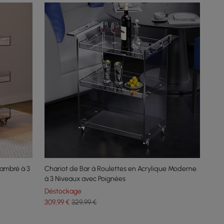
 ambré à 3
Chariot de Bar à Roulettes en Acrylique Moderne
à 3 Niveaux avec Poignées
Déstockage
309
,99
€
329,99 €