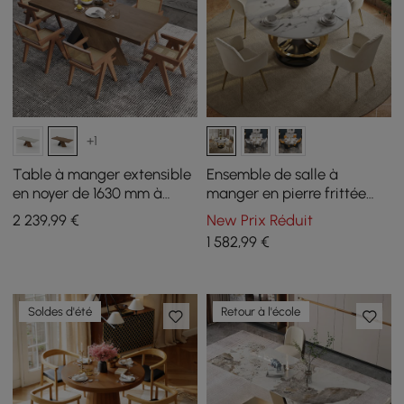
+1
Table à manger extensible
Ensemble de salle à
en noyer de 1630 mm à
manger en pierre frittée
2030 mm et 6 chaises de
ronde de style moderne
2 239
,99
€
New Prix Réduit
salle à manger en rotin
1350 mm avec 4 chaises
1 582
,99
€
Japandi en noyer
Soldes d'été
Retour à l'école