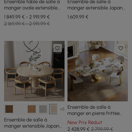
Ensemble table de salle à
Ensemble de salle à
manger ovale extensible
manger extensible Japandi
blanche Japandi 1600 mm
de 39 à 55 pouces, gris,
1 849,99 € - 2 919,99 €
1 609
,99
€
à 2000 mm et 6 chaises de
avec 4 chaises
2 169,99 € - 2 919,99 €
salle à manger
Ensemble de salle à
+5
manger en pierre frittée
1810 mm avec 6 chaises
Ensemble de salle à
New Prix Réduit
manger extensible Japandi
2 428
,99
€
2 799,99 €