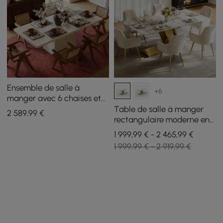
Ensemble de salle à
+6
manger avec 6 chaises et
table à manger en faux
Table de salle à manger
2 589
,99
€
travertin de 2000 mm
rectangulaire moderne en
pierre frittée de 1800 mm
1 999,99 € - 2 465,99 €
avec 6 chaises en or
1 999,99 € - 2 919,99 €