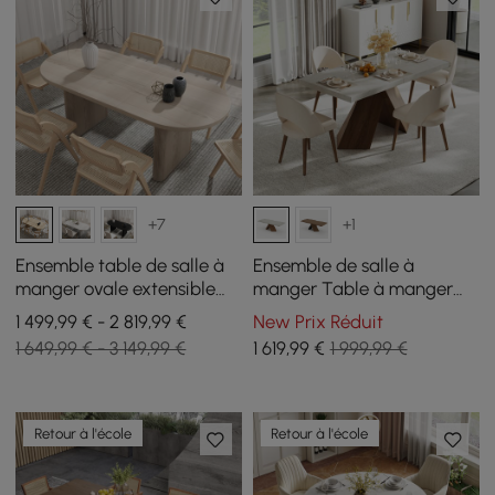
+7
+1
Ensemble table de salle à
Ensemble de salle à
manger ovale extensible
manger Table à manger
blanchi à la chaux Japandi
extensible en bois de 63" à
1 499,99 € - 2 819,99 €
New Prix Réduit
1600 mm à 2000 mm et 6
79" avec 4 chaises
1 649,99 € - 3 149,99 €
1 619
,99
€
1 999,99 €
chaises en bois massif
Retour à l'école
Retour à l'école