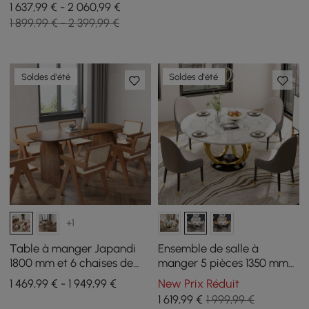
de 39 à 55 pouces avec 6
1 637,99 € - 2 060,99 €
chaises
1 899,99 € - 2 399,99 €
Soldes d'été
Soldes d'été
+1
Table à manger Japandi
Ensemble de salle à
1800 mm et 6 chaises de
manger 5 pièces 1350 mm
salle à manger en rotin
avec dessus en pierre
1 469,99 € - 1 949,99 €
New Prix Réduit
Japandi en noyer avec
frittée, table à manger
1 619
,99
€
1 999,99 €
cadre en bois massif
ronde blanche et grise, 4