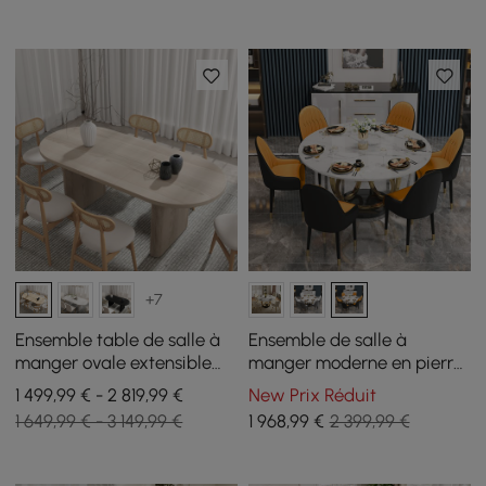
chaises
+7
Ensemble table de salle à
Ensemble de salle à
manger ovale extensible
manger moderne en pierre
blanchi à la chaux Japandi
frittée pour 6 chaises en
1 499,99 € - 2 819,99 €
New Prix Réduit
1600 mm à 2000 mm et 6
cuir PU noir et orange
1 649,99 € - 3 149,99 €
1 968
,99
€
2 399,99 €
chaises de salle à manger