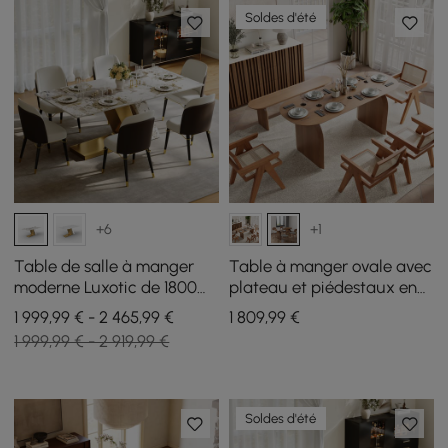
Soldes d'été
+6
+1
Table de salle à manger
Table à manger ovale avec
moderne Luxotic de 1800
plateau et piédestaux en
mm avec dessus en pierre
bois massif pour 6
1 999,99 € - 2 465,99 €
1 809
,99
€
avec 6 chaises en or
personnes Tintica Japandi
1 999,99 € - 2 919,99 €
Soldes d'été