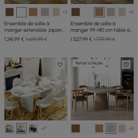
+5
+5
Ensemble de salle à
Ensemble de salle à
manger extensible Japandi
manger 99-140 cm table à
de 39 à 55 pouces, blanc,
manger extensible Japandi
1 241
,99
€
1 659,99 €
1 527
,99
€
1 779,99 €
avec 4 chaises
naturelle avec 4 chaises
Retour à l'école
+7
+5