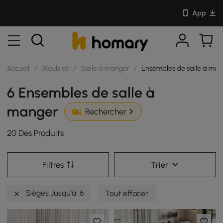
App
Accueil
/
Meubles
/
Salle à manger
/
Ensembles de salle à ma
6 Ensembles de salle à
manger
Rechercher
20 Des Produits
Filtres
Trier
Sièges Jusqu'à: 6
Tout effacer