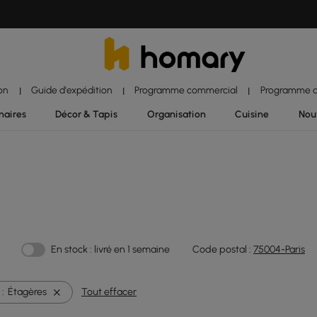
ion
Guide d'expédition
Programme commercial
Programme d'
|
|
|
naires
Décor & Tapis
Organisation
Cuisine
Nou
En stock : livré en 1 semaine
Code postal :
75004-Paris
:
Étagères
Tout effacer