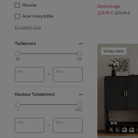
(800 mm)
Mousse
Déstockage
209
,99
€
229,99 €
Acier Inoxydable
En savoir plus
Taille(mm)
Soldes d'été
82
102
Min
Max
Hauteur Totale(mm)
1
1700
Min
Max