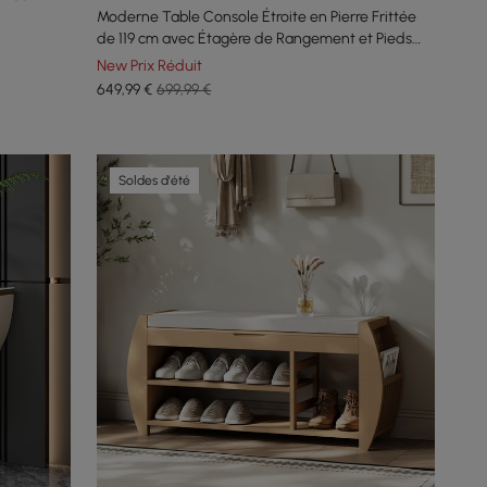
Moderne Table Console Étroite en Pierre Frittée
de 119 cm avec Étagère de Rangement et Pieds
Dorés
New Prix Réduit
649
,99
€
699,99 €
Soldes d'été