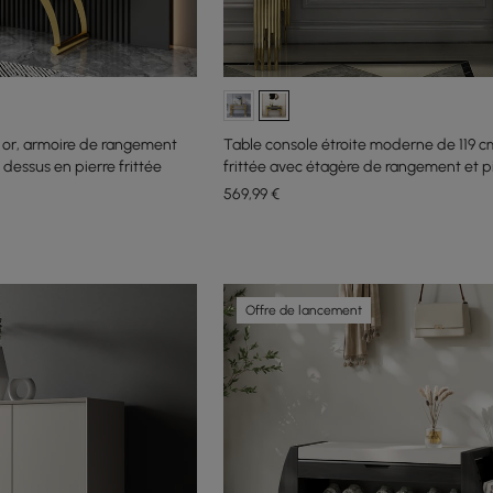
or, armoire de rangement
Table console étroite moderne de 119 c
 dessus en pierre frittée
frittée avec étagère de rangement et p
569
,99
€
Offre de lancement