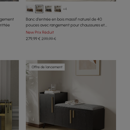
+4
ngement
Banc d'entrée en bois massif naturel de 40
rittée
pouces avec rangement pour chaussures et
étagère à chaussures
New Prix Réduit
279
,99
€
299,99 €
Offre de lancement