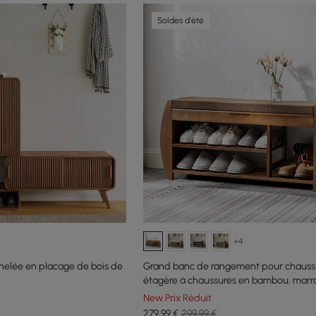
Soldes d'été
+4
nelée en placage de bois de
Grand banc de rangement pour chauss
étagère à chaussures en bambou, marr
mm)
New Prix Réduit
279
,99
€
299,99 €