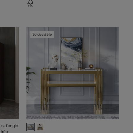
Soldes d'été
s d'angle
ntrée