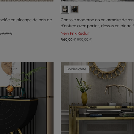
nelée en placage de bois de
Console moderne en or, armoire de ra
d'entrée avec portes, dessus en pierre f
59,99 €
New Prix Réduit
849
,99
€
899,99 €
Soldes d'été