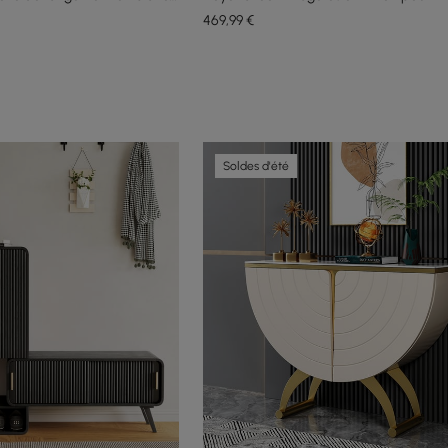
469
,99
€
Soldes d'été