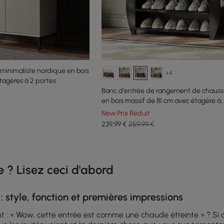
minimaliste nordique en bois
+4
tagères à 2 portes
Banc d'entrée de rangement de chaussu
en bois massif de 81 cm avec étagère à
chaussures
New Prix Réduit
239
,99
€
259,99 €
e latest 15 items
 ? Lisez ceci d'abord
: style, fonction et premières impressions
: « Wow, cette entrée est comme une chaude étreinte » ? Si ce 