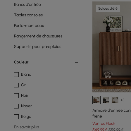
Bancs d'entrée
Soldes d'été
Tables consoles
Porte-manteaux
Rangement de chaussures
Supports pour parapluies
Couleur
Blanc
Or
Noir
+3
Noyer
Armoire d'entrée can
frêne
Beige
Ventes Flash
En savoir plus
549
,99
€
559,99 €