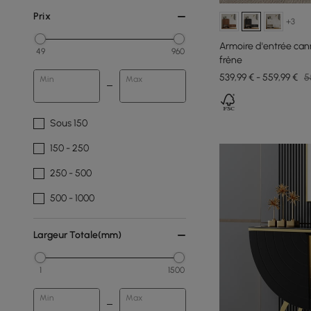
Prix
+3
Armoire d'entrée can
49
960
frêne
539,99 € - 559,99 €
5
Min
Max
Sous 150
150 - 250
250 - 500
500 - 1000
Largeur Totale(mm)
1
1500
Min
Max