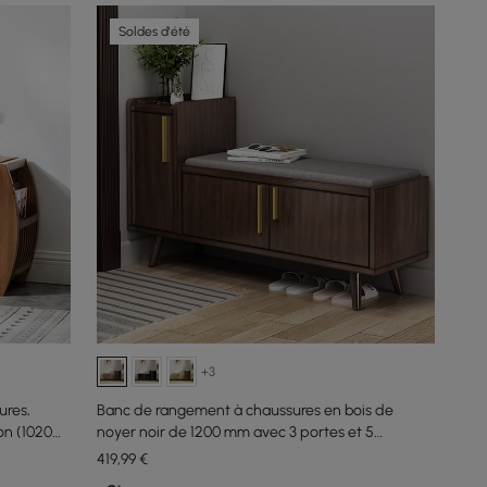
Soldes d'été
+3
ures,
Banc de rangement à chaussures en bois de
on (1020
noyer noir de 1200 mm avec 3 portes et 5
étagères pour entrée
419
,99
€