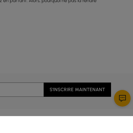
z en partant. Alors, pourquoi ne pas la rendre
es offrent une surface pour les objets décoratifs, les
S'INSCRIRE MAINTENANT
ngement comme des paniers ou des tiroirs.
ous
Télécharger l’application!