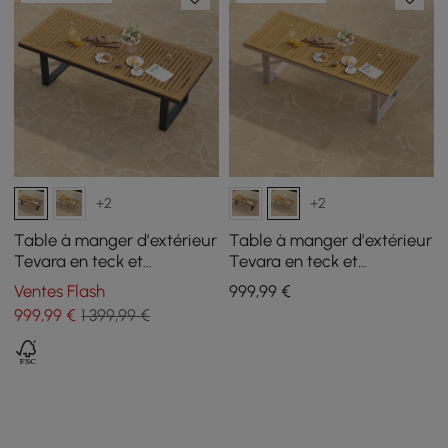
+2
+2
Table à manger d’extérieur
Table à manger d’extérieur
Tevara en teck et
Tevara en teck et
aluminium gris, 6 à 8
aluminium sable, 6 à 8
Ventes Flash
999
,99
€
personnes
personnes
999
,99
€
1 399,99 €