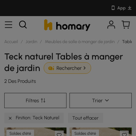
App
Accueil
/
Jardin
/
Meubles de salle à manger de jardin
/
Tables
Teck naturel Tables à manger
de jardin
Rechercher
2 Des Produits
Filtres
Trier
Finition: Teck Naturel
Tout effacer
Soldes d'été
Soldes d'été