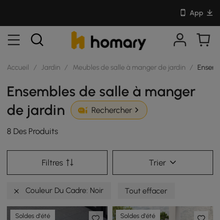
App
Accueil
/
Jardin
/
Meubles de salle à manger de jardin
/
Ensemb
Ensembles de salle à manger
de jardin
Rechercher
8 Des Produits
Filtres
Trier
Couleur Du Cadre: Noir
Tout effacer
Soldes d'été
Soldes d'été