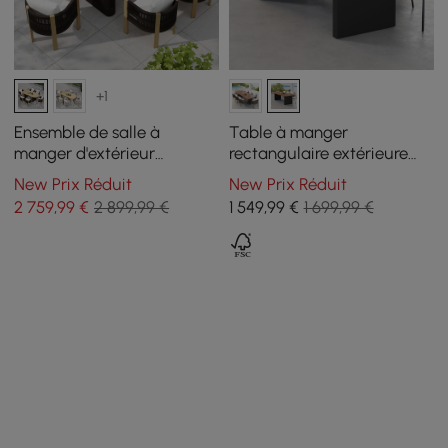
+1
Ensemble de salle à
Table à manger
manger d'extérieur
rectangulaire extérieure
extensible 7 pièces avec 6
Grida 8 places 239 cm en
New Prix Réduit
New Prix Réduit
fauteuils tissés pour 4 à 6
teck et aluminium
2 759
,99
€
2 899,99 €
1 549
,99
€
1 699,99 €
personnes