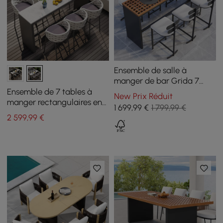
Ensemble de salle à
manger de bar Grida 7
pièces en teck et
Ensemble de 7 tables à
New Prix Réduit
aluminium avec 6
manger rectangulaires en
1 699
,99
€
1 799,99 €
tabourets de bar
béton de 70,9 po pour
2 599
,99
€
terrasse extérieure