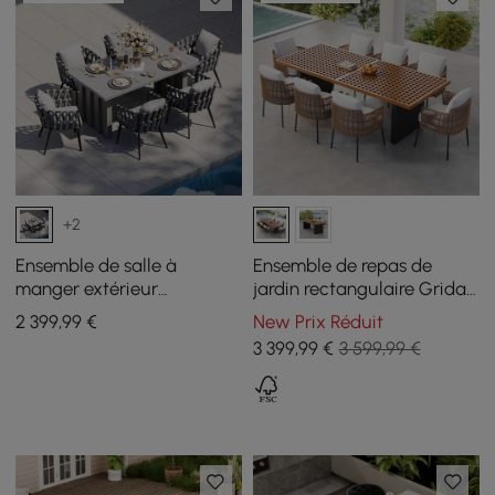
+2
Ensemble de salle à
Ensemble de repas de
manger extérieur
jardin rectangulaire Grida
extensible 7 pièces avec
9 pièces avec 8 chaises en
2 399
,99
€
New Prix Réduit
table en aluminium et 6
teck et résine tressée
3 399
,99
€
3 599,99 €
chaises tressées grises