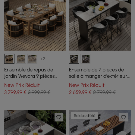
+2
Ensemble de repas de
Ensemble de 7 pièces de
jardin Wevara 9 pièces
salle à manger d'extérieur
avec 8 chaises en corde
en pierre frittée et
New Prix Réduit
New Prix Réduit
tressée
aluminium avec 6
3 799
,99
€
3 999,99 €
2 659
,99
€
2 799,99 €
tabourets de bar gris foncé
Soldes d'été