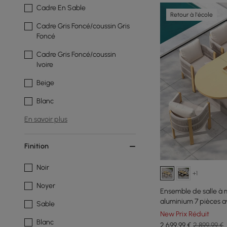
Cadre En Sable
Retour à l'école
Cadre Gris Foncé/coussin Gris
Foncé
Cadre Gris Foncé/coussin
Ivoire
Beige
Blanc
En savoir plus
Finition
Noir
+1
Noyer
Ensemble de salle à 
aluminium 7 pièces a
Sable
extensible, fauteuil t
New Prix Réduit
Blanc
2 699
,99
€
2 899,99 €