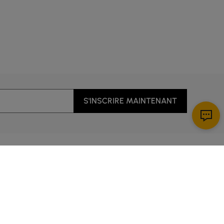
mblements sociaux où tout le monde peut se voir et se
nourriture et les boissons.
et des places supplémentaires pour les invités.
S'INSCRIRE MAINTENANT
ériaux les plus populaires incluent :
mpêtre – et crée une atmosphère cosy en extérieur.
et des changements de couleur.
 se distinguent par un look moderne et une excellente
r sont exceptionnellement robustes et durables, mais
ous
Télécharger l’application!
racté. Ils sont extrêmement faciles d'entretien et
 client
housses de protection, nettoyez régulièrement vos