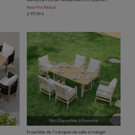
couleur naturelle
New Prix Réduit
2 971
,99
€
Non Disponible à Proximité
Ensemble de 7 canapés de salle à manger