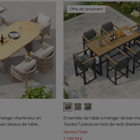
Offre de lancement
manger d'extérieur en
Ensemble de table à manger de bar m
vec dessus de table
Tevara 7 pièces en bois de teck d'extér
issé pour 6
chaises
Ventes Flash
2 099
,99
€