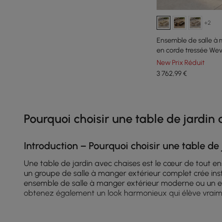
+2
Ensemble de salle à 
en corde tressée Weva
naturel
New Prix Réduit
3 762
,99
€
Products in the current category have been updated to show t
Pourquoi choisir une table de jardin 
Introduction – Pourquoi choisir une table de
Une table de jardin avec chaises est le cœur de tout e
un groupe de salle à manger extérieur complet crée ins
ensemble de salle à manger extérieur moderne ou un ens
obtenez également un look harmonieux qui élève vraime