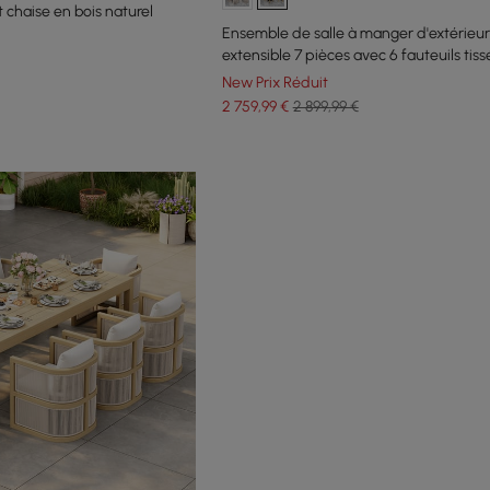
t chaise en bois naturel
Ensemble de salle à manger d'extérieur
extensible 7 pièces avec 6 fauteuils tiss
6 personnes
New Prix Réduit
2 759
,99
€
2 899,99 €