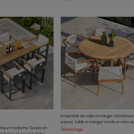
Ensemble de salle à manger d'extérieur 
pièces, table à manger ronde en bois a
érieur moderne Tevara en
chaises en bois naturel
Déstockage
ris foncé et coussin blanc