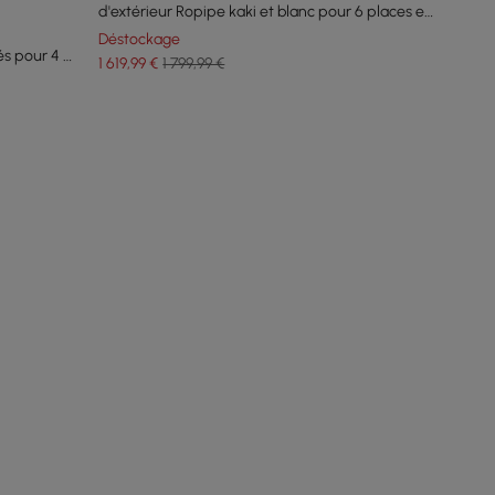
d'extérieur Ropipe kaki et blanc pour 6 places en
corde tissée
Déstockage
és pour 4 à
1 619
,99
€
1 799,99 €