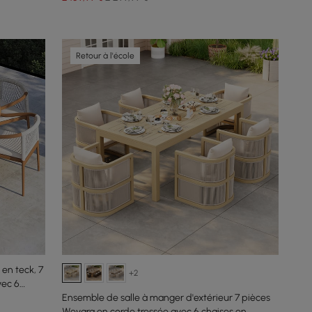
Retour à l'école
en teck, 7
+2
vec 6
Ensemble de salle à manger d'extérieur 7 pièces
Wevara en corde tressée avec 6 chaises en