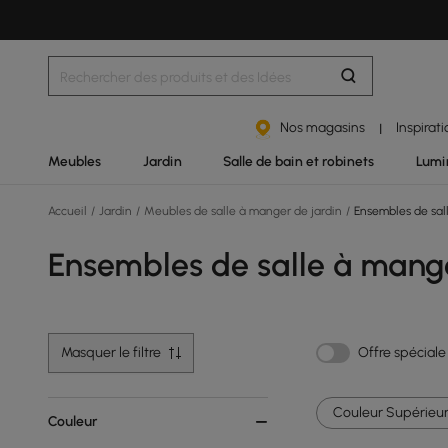
Nos magasins
Inspirat
|
Meubles
Jardin
Salle de bain et robinets
Lumi
Accueil
/
Jardin
/
Meubles de salle à manger de jardin
/
Ensembles de sall
Ensembles de salle à mange
Masquer le filtre
Offre spéciale
Couleur Supérieur
Couleur