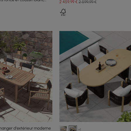
2 459
,99
€
2 599,99 €
 manger d'extérieur moderne
+1