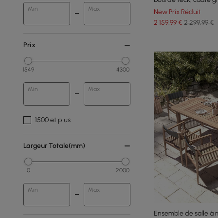
Min
Max
chaud
New Prix Réduit
2 159
,99
€
2 299,99 €
Prix
1549
4300
Min
Max
1500 et plus
Largeur Totale(mm)
0
2000
Min
Max
Ensemble de salle à