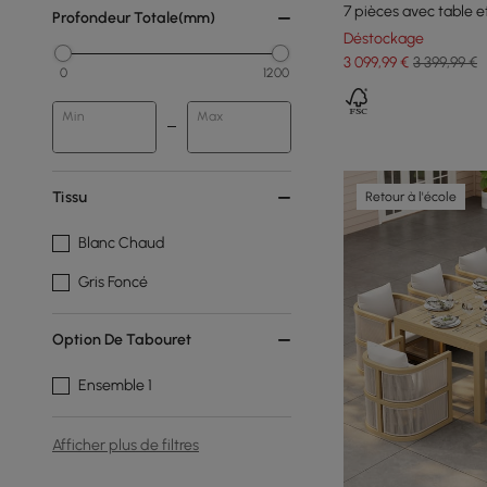
7 pièces avec table e
Profondeur Totale(mm)
Déstockage
3 099
,99
€
3 399,99 €
0
1200
Min
Max
Tissu
Retour à l'école
Blanc Chaud
Gris Foncé
Option De Tabouret
Ensemble 1
Afficher plus de filtres