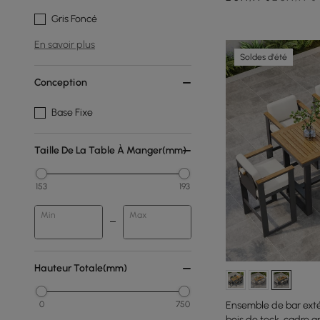
Gris Foncé
En savoir plus
Soldes d'été
Conception
Base Fixe
Taille De La Table À Manger(mm)
153
193
Min
Max
Hauteur Totale(mm)
0
750
Ensemble de bar ext
bois de teck, cadre g