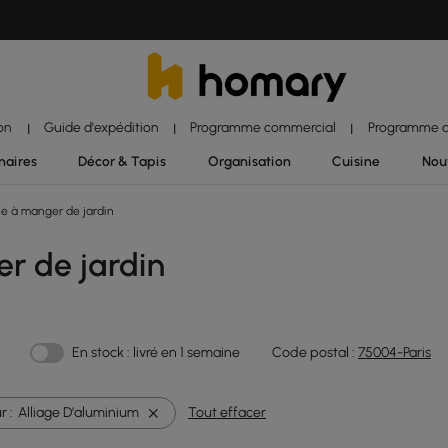
ion
Guide d'expédition
Programme commercial
Programme d'
|
|
|
naires
Décor & Tapis
Organisation
Cuisine
Nou
e à manger de jardin
r de jardin
En stock : livré en 1 semaine
Code postal :
75004-Paris
r :
Alliage D'aluminium
Tout effacer