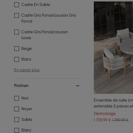
Cadre En Sable
Cadre Gris Foncé/coussin Gris
Foncé
Cadre Gris Foncé/coussin
Ivoire
Beige
Blanc
En savoir plus
Finition
Noir
Ensemble de salle à 
extensible 5 pièces 
Noyer
4 fauteuils tissés
Déstockage
Sable
1 709
,99
€
1 799,99 €
Blanc