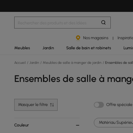
Nos magasins
Inspirat
|
Meubles
Jardin
Salle de bain et robinets
Lumi
Accueil
/
Jardin
/
Meubles de salle à manger de jardin
/
Ensembles de sall
Ensembles de salle à mange
Masquer le filtre
Offre spéciale
Matériau Supérieu
Couleur