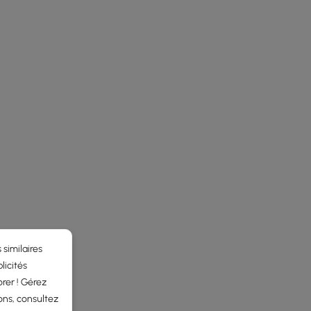
 similaires
licités
rer ! Gérez
ons, consultez