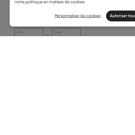
notre
politique en matière de cookies
.
Profondeur Totale(mm)
Personnaliser les cookies
Autoriser tou
0
1200
Min
Max
Tissu
Blanc Chaud
Gris Foncé
Option De Tabouret
Ensemble 1
Afficher plus de filtres
Products in the current category have been updated to show th