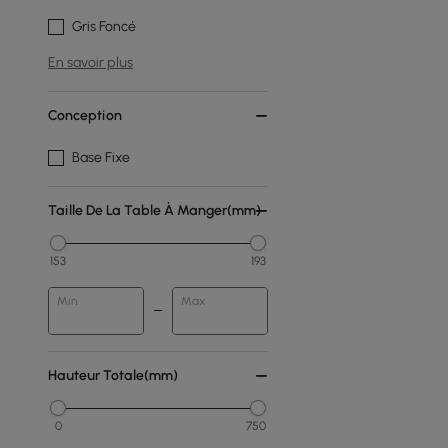
Gris Foncé
En savoir plus
Conception
Base Fixe
Taille De La Table À Manger(mm)
153
193
Min
Max
Hauteur Totale(mm)
0
750