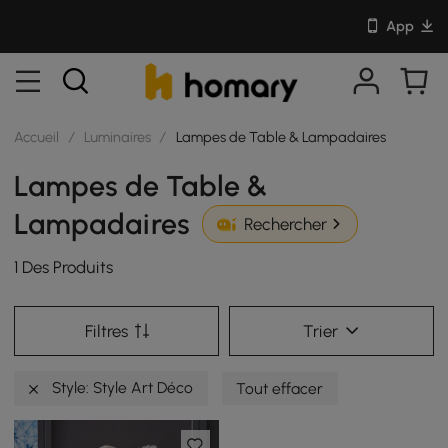
App
Accueil
/
Luminaires
/
Lampes de Table & Lampadaires
Lampes de Table &
Lampadaires
Rechercher
1 Des Produits
Filtres
Trier
Style: Style Art Déco
Tout effacer