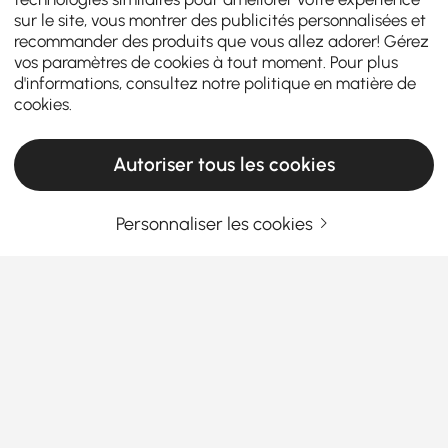
sur le site, vous montrer des publicités personnalisées et
recommander des produits que vous allez adorer! Gérez
vos paramètres de cookies à tout moment. Pour plus
d'informations, consultez notre
politique en matière de
cookies
.
Autoriser tous les cookies
Personnaliser les cookies
Trouvez Votre Éclat Parfait : Un Guide
Pratique pour Choisir les Bonnes Lampes de
Table et Lampadaires
Pourquoi les lampes de table et les
lampadaires sont le secret d'une maison
parfaitement éclairée
En savoir plus
Products in the current category have been updated to show the latest 1 items