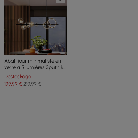
Abat-jour minimaliste en
verre à 5 lumières Sputnik
Kitchen Island Light Globe
Déstockage
Light en noir
199
,99
€
219,99 €