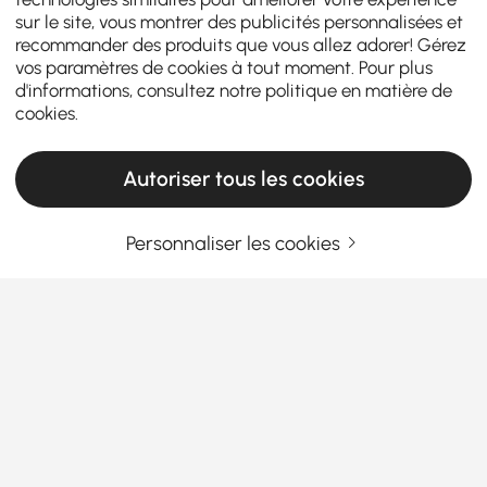
sur le site, vous montrer des publicités personnalisées et
recommander des produits que vous allez adorer! Gérez
vos paramètres de cookies à tout moment. Pour plus
d'informations, consultez notre
politique en matière de
cookies
.
Autoriser tous les cookies
Personnaliser les cookies
Choisir le bon luminaire d'îlot rend votre
cuisine à la fois fonctionnelle et élégante
Comment choisir le luminaire d'îlot parfait
sans trop y penser
Avez-vous déjà pénétré dans une cuisine en vous
En savoir plus
disant : « Wow, cet espace est à la fois douillet et
Products in the current category have been updated to show the latest 1 items