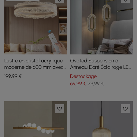
Lustre en cristal acrylique
Ovated Suspension à
moderne de 600 mm avec
Anneau Doré Éclairage LED
trois températures de
Câble Réglable
199
,99
€
Déstockage
couleur et télécommande
69
,99
€
79,99 €