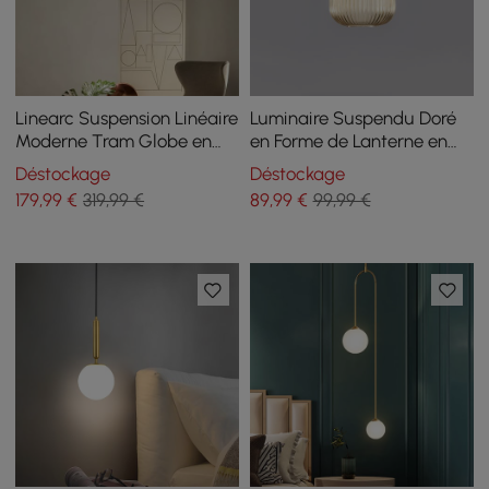
Linearc Suspension Linéaire
Luminaire Suspendu Doré
Moderne Tram Globe en
en Forme de Lanterne en
Verre Suspension îlot de
Métal
Déstockage
Déstockage
Cuisine
179
,99
€
319,99 €
89
,99
€
99,99 €