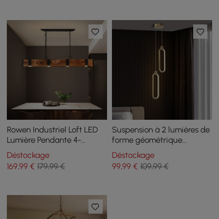
Rowen Industriel Loft LED
Suspension à 2 lumières de
Lumière Pendante 4-
forme géométrique
Ampoules Métal Chaîne
plafonnier réglable en
Déstockage
Déstockage
Rouillé Bois
hauteur
169
,99
€
179,99 €
99
,99
€
109,99 €