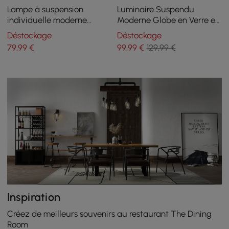
Lampe à suspension
Luminaire Suspendu
individuelle moderne
Moderne Globe en Verre en
Decorica en forme de
Forme de U en Or Pour
Déstockage
Déstockage
globe blanc et doré
Salon et Chambre à
79
,99
€
99
,99
€
129,99 €
Coucher
Inspiration
Créez de meilleurs souvenirs au restaurant The Dining
Room