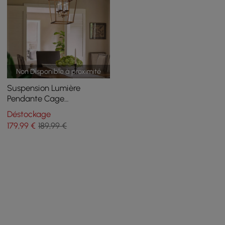
Non Disponible à proximité
Suspension Lumière
Pendante Cage
Géométrique 4-Ampoules
Déstockage
pour Cuisine Foyer
179
,99
€
189,99 €