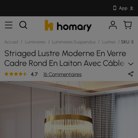
App
/
/
/
/
Accueil
Luminaires
Luminaires Suspendus
Lustres
SKU: 58
Striaged Lustre Moderne En Verre
Cadre Rond En Laiton Avec Câble
Réglable
4.7
16 Commentaires