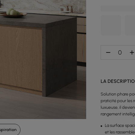
LA DESCRIPTI
Recréez cette pièce
Solution phare pour
praticité pour les 
luxueuse, il devien
999,99 €
269,99 €
rangement intellig
La surface spaci
spiration
et les rassembl