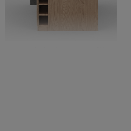
Mettez en valeur les spiritueux avec style. Où le
design moderne rencontre le rangement
fonctionnel