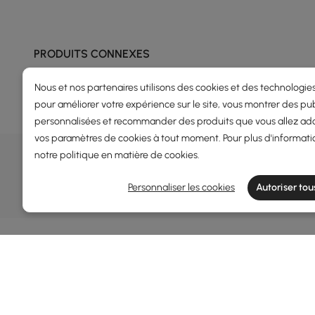
PRODUITS CONNEXES
Nous et nos partenaires utilisons des cookies et des technologies
pour améliorer votre expérience sur le site, vous montrer des pub
personnalisées et recommander des produits que vous allez ado
vos paramètres de cookies à tout moment. Pour plus d'informati
OFFRES, INSPIRATION ET TENDAN
notre
politique en matière de cookies
.
En savoir plus sur les offres spéciales, les promotions, les é
Personnaliser les cookies
Autoriser tou
Termes et conditions
Politique de confidentialité
Informa
À propos
Homary : affirmez votre style à travers un design