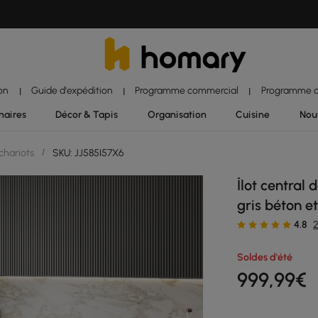
ion
Guide d'expédition
Programme commercial
Programme d'
|
|
|
naires
Décor & Tapis
Organisation
Cuisine
Nou
 chariots
/
SKU: JJ585I57X6
Îlot central
gris béton e
4.8
Soldes d'été
999
,99
€