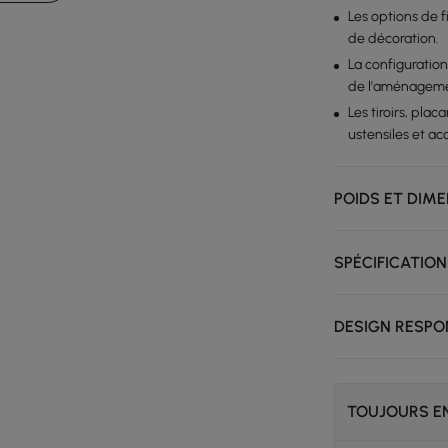
Les options de fi
de décoration.
La configuratio
de l'aménagemen
Les tiroirs, pla
ustensiles et ac
POIDS ET DIM
SPÉCIFICATION
DESIGN RESPO
TOUJOURS EN