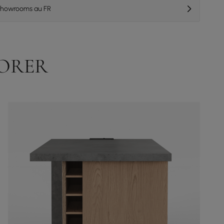
 showrooms au FR
DORER