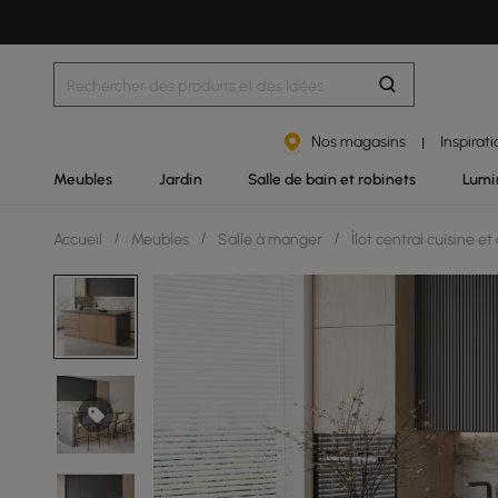
Nos magasins
Inspirat
|
Meubles
Jardin
Salle de bain et robinets
Lumi
Accueil
/
Meubles
/
Salle à manger
/
Îlot central cuisine et