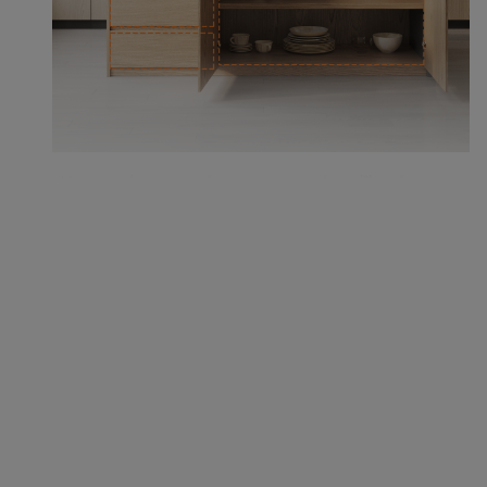
Un grand espace de rangement dans l'îlot de
cuisine permet de ranger soigneusement les objets
essentiels.