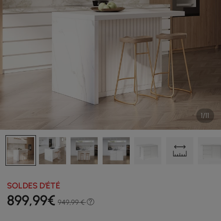
1/11
SOLDES D'ÉTÉ
899
,99
€
949,99 €