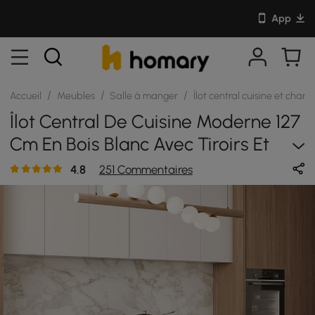
App
/
/
/
Accueil
Meubles
Salle à manger
Îlot central cuisine et chari
Îlot Central De Cuisine Moderne 127
Cm En Bois Blanc Avec Tiroirs Et
Placards
4.8
251 Commentaires