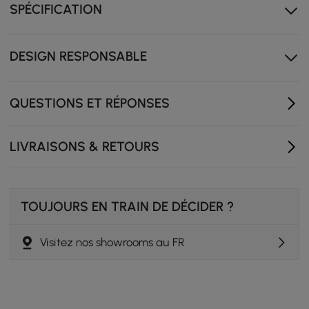
SPÉCIFICATION
La configuration orientable à gauche ou à droite
permet une adaptation flexible de l'aménagement de
la cuisine.
DESIGN RESPONSABLE
Les tiroirs, placards et étagères offrent un rangement
organisé pour tous les ustensiles et accessoires de
cuisine.
QUESTIONS ET RÉPONSES
LIVRAISONS & RETOURS
TOUJOURS EN TRAIN DE DÉCIDER ?
Visitez nos showrooms au FR