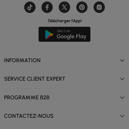
Télécharger l'App!
INFORMATION
Les détails texturés ajoutent du style et de l'élégance à
votre îlot de cuisine.
SERVICE CLIENT EXPERT
PROGRAMME B2B
CONTACTEZ-NOUS