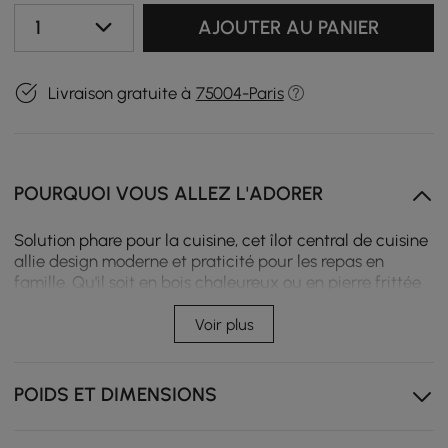
1
AJOUTER AU PANIER
Livraison gratuite à
75004-Paris
POURQUOI VOUS ALLEZ L'ADORER
Solution phare pour la cuisine, cet îlot central de cuisine
allie design moderne et praticité pour les repas en
famille. Qu'il soit en bois chaleureux ou en pierre frittée
luxueuse, il devient le point focal de votre pièce tout en
offrant des solutions de rangement intelligentes.
Voir plus
La surface spacieuse accueille les repas en famille, les
déjeuners décontractés et les rassemblements.
POIDS ET DIMENSIONS
Les options de finition en bois et en pierre frittée
s'accordent à différents styles de décoration.