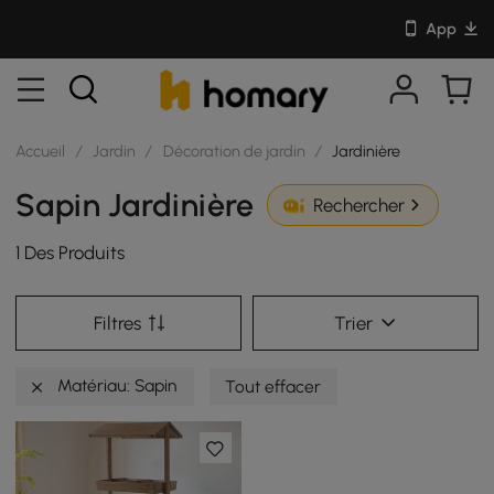
App
Accueil
/
Jardin
/
Décoration de jardin
/
Jardinière
Sapin Jardinière
Rechercher
1 Des Produits
Filtres
Trier
Matériau: Sapin
Tout effacer