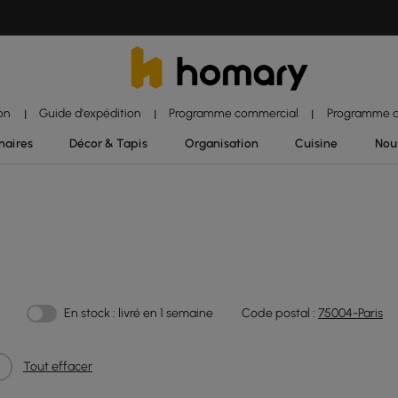
ion
Guide d'expédition
Programme commercial
Programme d'
|
|
|
naires
Décor & Tapis
Organisation
Cuisine
Nou
En stock : livré en 1 semaine
Code postal :
75004-Paris
Tout effacer