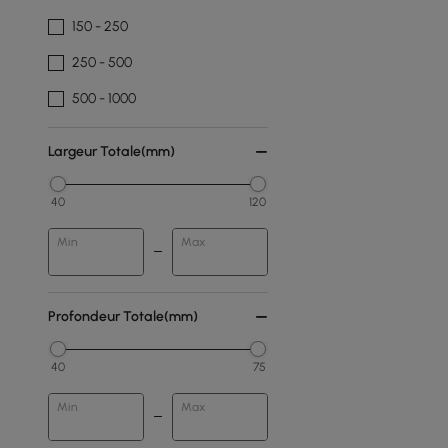
150 - 250
250 - 500
500 - 1000
Largeur Totale(mm)
40
120
Min
Max
Profondeur Totale(mm)
40
75
Min
Max