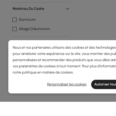
Matériau Du Cadre
Aluminium
Alliage D'aluminium
Type De Carburant
Nous et nos partenaires utilisons des cookies et des technologies
Propane
pour améliorer votre expérience sur le site, vous montrer des pub
personnalisées et recommander des produits que vous allez ado
vos paramètres de cookies à tout moment. Pour plus d'informati
Afficher plus de filtres
Products in the current category have been updated to show th
notre
politique en matière de cookies
.
Personnaliser les cookies
Autoriser tou
OFFRES, INSPIRATION ET TENDAN