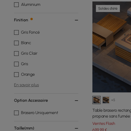
Aluminium
Soldes d'été
Finition
Gris Foncé
Blanc
Gris Clair
Gris
Orange
En savoir plus
+5
Option Accessoire
Table brasero rectan
Brasero Uniquement
propane sans fumée 
Ventes Flash
Taille(mm)
699
,99
€