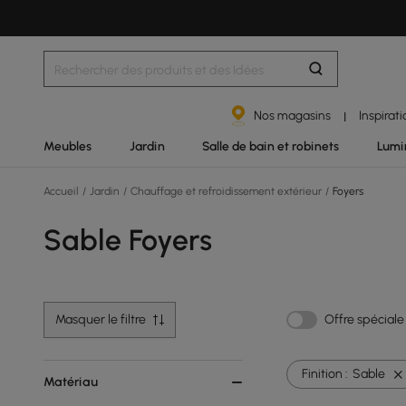
Nos magasins
Inspirat
|
Meubles
Jardin
Salle de bain et robinets
Lumi
Accueil
/
Jardin
/
Chauffage et refroidissement extérieur
/
Foyers
Sable Foyers
Masquer le filtre
Offre spéciale
Finition :
Sable
Matériau