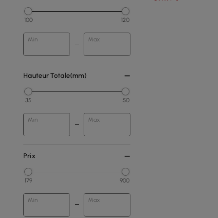
100
120
Min
Max
Hauteur Totale(mm)
35
50
Min
Max
Prix
179
900
Min
Max