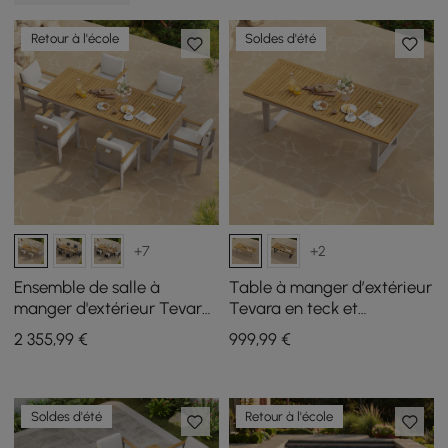
Retour à l'école
Soldes d'été
+7
+2
Ensemble de salle à
Table à manger d’extérieur
manger d'extérieur Tevara
Tevara en teck et
7 pièces rectangulaire en
aluminium sable, 6 à 8
2 355
,99
€
999
,99
€
teck et aluminium pour 6
personnes
personnes
Soldes d'été
Retour à l'école