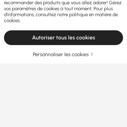
recommander des produits que vous allez adorer! Gérez
vos paramètres de cookies à tout moment. Pour plus
d'informations, consultez notre
politique en matière de
cookies
.
Autoriser tous les cookies
Personnaliser les cookies
Solutions de mobilier de salle à manger
d'extérieur flexibles de Homary
Introduction – Qu'est-ce qu'un ensemble de
mobilier de salle à manger d'extérieur ?
Le mobilier de salle à manger d'extérieur désigne
En savoir plus
des ensembles élégants et fonctionnels