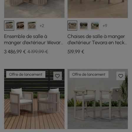
+2
+9
Ensemble de salle à
Chaises de salle à manger
manger d'extérieur Wevara
d'extérieur Tevara en teck
9 pièces en corde tressée
et aluminium, sable, lot de
3 486
,99
€
4 199,99 €
519
,99
€
avec 8 chaises sable
2
Offre de lancement
Offre de lancement