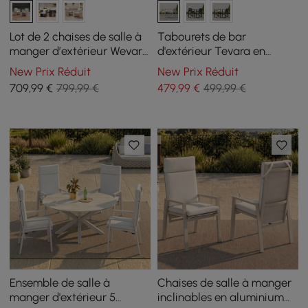
Lot de 2 chaises de salle à
Tabourets de bar
manger d’extérieur Wevara
d'extérieur Tevara en
en aluminium et corde
aluminium et accoudoirs
New Prix Réduit
New Prix Réduit
tressée, sable et blanc
en bois de teck couleur
709
,99
€
799,99 €
479
,99
€
499,99 €
chaud
sable, lot de 2
Ensemble de salle à
Chaises de salle à manger
manger d'extérieur 5
inclinables en aluminium