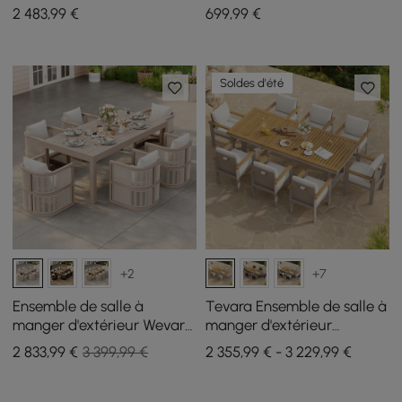
pièces en aluminium et
pour l'extérieur, couleur
2 483
,99
€
699
,99
€
pierre frittée, extensible et
sable, lot de 2
inclinable, couleur sable
Soldes d'été
+2
+7
Ensemble de salle à
Tevara Ensemble de salle à
manger d'extérieur Wevara
manger d'extérieur
en tissage de corde 7
rectangulaire 9 pièces en
2 833
,99
€
3 399,99 €
2 355,99 € - 3 229,99 €
pièces avec 6 chaises
bois et aluminium pour 8
couleur sable
personnes