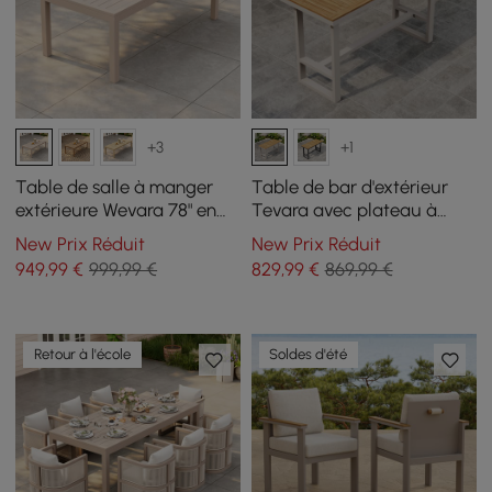
+3
+1
Table de salle à manger
Table de bar d'extérieur
extérieure Wevara 78" en
Tevara avec plateau à
aluminium à lattes finition
lattes en bois de teck et
New Prix Réduit
New Prix Réduit
sable, couleur sable
cadre en aluminium
949
,99
€
999,99 €
829
,99
€
869,99 €
couleur sable pour patio
Retour à l'école
Soldes d'été