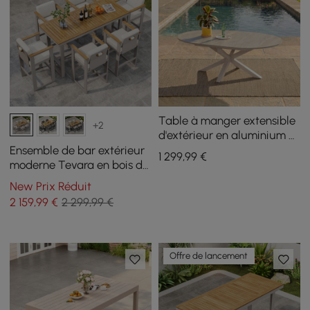
Table à manger extensible
+2
d'extérieur en aluminium et
pierre frittée couleur sable
Ensemble de bar extérieur
1 299
,99
€
moderne Tevara en bois de
teck, cadre couleur sable
New Prix Réduit
et coussin blanc chaud
2 159
,99
€
2 299,99 €
Offre de lancement