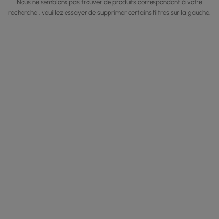
Nous ne semblons pas trouver de produits correspondant à votre
recherche , veuillez essayer de supprimer certains filtres sur la gauche.