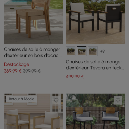
Chaises de salle à manger
+9
d'extérieur en bois d'acacia
et tissées à la corde, 2
Chaises de salle à manger
Déstockage
pièces
d'extérieur Tevara en teck
369
,99
€
399,99 €
et aluminium, blanc, lot de
499
,99
€
2
Retour à l'école