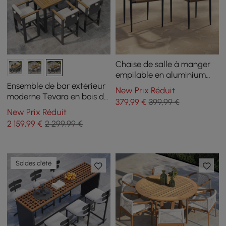
Chaise de salle à manger
empilable en aluminium
pour terrasse, gris foncé, lot
Ensemble de bar extérieur
New Prix Réduit
de 2
moderne Tevara en bois de
379
,99
€
399,99 €
teck, cadre gris foncé et
New Prix Réduit
coussin blanc chaud
2 159
,99
€
2 299,99 €
Soldes d'été