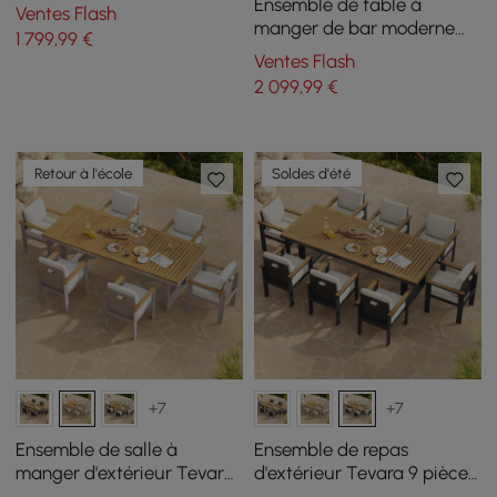
extérieur au propane,
Ensemble de table à
Ventes Flash
réservoir caché et pare-
manger de bar moderne
1 799
,99
€
vent
Tevara 7 pièces en bois de
Ventes Flash
teck d'extérieur avec 6
2 099
,99
€
chaises
Retour à l'école
Soldes d'été
+7
+7
Ensemble de salle à
Ensemble de repas
manger d'extérieur Tevara
d'extérieur Tevara 9 pièces
7 pièces rectangulaire en
rectangulaire en bois et