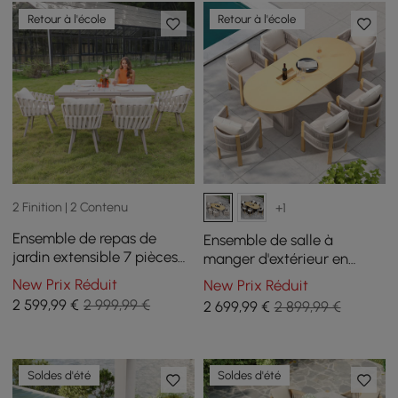
Retour à l'école
Retour à l'école
2 Finition | 2 Contenu
+1
Ensemble de repas de
Ensemble de salle à
jardin extensible 7 pièces
manger d'extérieur en
avec 6 chaises en corde
aluminium 7 pièces avec
New Prix Réduit
New Prix Réduit
tressée, 163 à 214 cm, blanc
dessus de table extensible,
2 599
,99
€
2 999,99 €
2 699
,99
€
2 899,99 €
fauteuil tissé pour 6
Soldes d'été
Soldes d'été