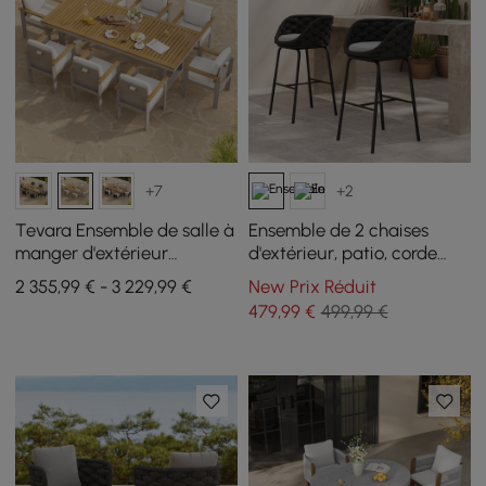
+7
+2
Tevara Ensemble de salle à
Ensemble de 2 chaises
manger d'extérieur
d'extérieur, patio, corde
rectangulaire 9 pièces en
tissée et aluminium, 96 cm,
2 355,99 € - 3 229,99 €
New Prix Réduit
bois et aluminium pour 8
tabourets de bar avec
479
,99
€
499,99 €
personnes
dossiers