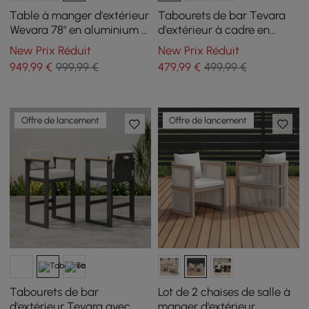
Table à manger d'extérieur
Tabourets de bar Tevara
Wevara 78" en aluminium à
d'extérieur à cadre en
lattes finition naturelle
aluminium et accoudoirs
New Prix Réduit
New Prix Réduit
en bois de teck, gris foncé,
949
,99
€
999,99 €
479
,99
€
499,99 €
lot de 2
Offre de lancement
Offre de lancement
Tabourets de bar
Lot de 2 chaises de salle à
d'extérieur Tevara avec
manger d'extérieur