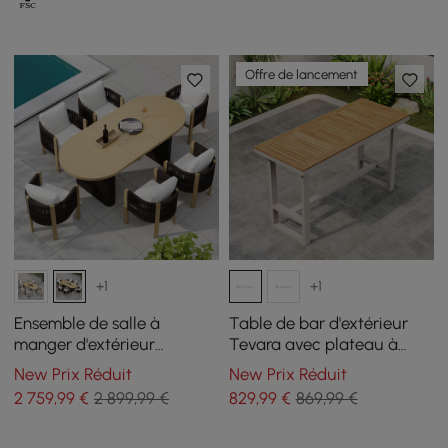
Offre de lancement
+1
+1
Ensemble de salle à
Table de bar d'extérieur
manger d'extérieur
Tevara avec plateau à
extensible 7 pièces avec 6
lattes en bois de teck et
New Prix Réduit
New Prix Réduit
fauteuils tissés pour 4 à 6
cadre en aluminium
2 759
,99
€
2 899,99 €
829
,99
€
869,99 €
personnes
couleur sable pour patio