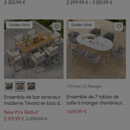
2 355
,99
€
2 299,99 € - 3 155,99 €
teck et aluminium pour 6
aluminium pour 8
personnes
personnes
Soldes d'été
Soldes d'été
1 Finition | 2 Manger
Ensemble de 7 tables de
Ensemble de bar extérieur
salle à manger d'extérieur
moderne Tevara en bois de
en pierre frittée de 70,9 po
teck, cadre couleur sable
1 669
,99
€
New Prix Réduit
avec fauteuils tissés en
et coussin blanc chaud
2 159
,99
€
2 299,99 €
corde