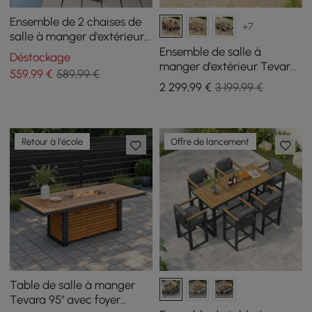
Ensemble de 2 chaises de
+7
salle à manger d'extérieur
Coastal en aluminium et
Ensemble de salle à
Déstockage
rotin tissé en gris
manger d'extérieur Tevara
559
,99
€
589,99 €
7 pièces rectangulaire en
2 299
,99
€
3 199,99 €
teck et aluminium pour 6
personnes
Retour à l'école
Offre de lancement
Table de salle à manger
Tevara 95" avec foyer