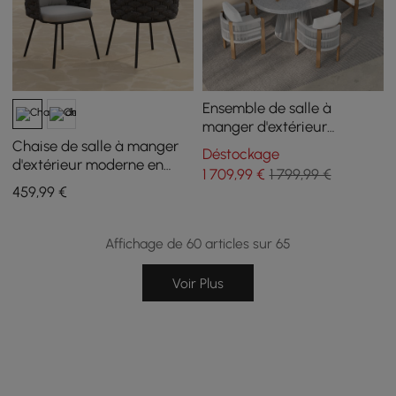
Ensemble de salle à
manger d'extérieur
extensible 5 pièces et table
Chaise de salle à manger
Déstockage
à manger ronde avec 4
d'extérieur moderne en
1 709
,99
€
1 799,99 €
fauteuils tissés
aluminium et cordes du
459
,99
€
milieu du siècle, 2 pièces,
gris foncé
Affichage de 60 articles sur 65
Voir Plus