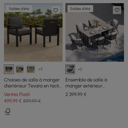
Soldes d'été
Soldes d'été
+9
+2
Chaises de salle à manger
Ensemble de salle à
d'extérieur Tevara en teck
manger extérieur
et aluminium, gris, lot de 2
extensible 7 pièces avec
Ventes Flash
2 399
,99
€
table en aluminium et 6
499
,99
€
599,99 €
chaises tressées grises