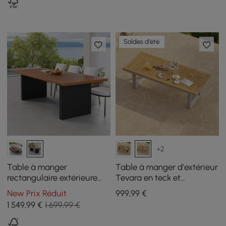
Soldes d'été
+2
Table à manger
Table à manger d’extérieur
rectangulaire extérieure
Tevara en teck et
Grida 8 places 239 cm en
aluminium sable, 6 à 8
New Prix Réduit
999
,99
€
teck et aluminium
personnes
1 549
,99
€
1 699,99 €