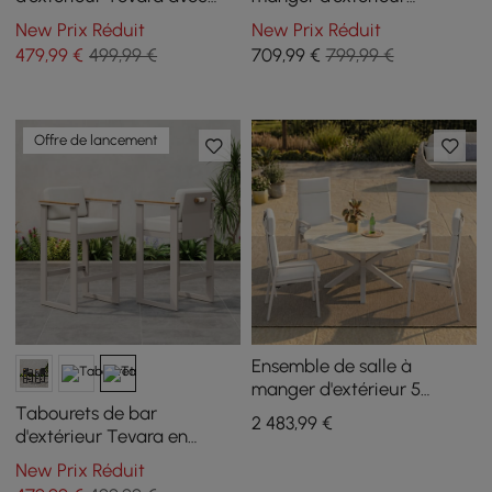
cadre en aluminium et
modernes Wevara en
New Prix Réduit
New Prix Réduit
accoudoirs en bois de teck,
aluminium et cordes,
479
,99
€
499,99 €
709
,99
€
799,99 €
blanc chaud, lot de 2
couleur sable et avoine
Offre de lancement
Ensemble de salle à
manger d'extérieur 5
pièces en aluminium et
Tabourets de bar
2 483
,99
€
pierre frittée, extensible et
d'extérieur Tevara en
inclinable, couleur sable
aluminium et accoudoirs
New Prix Réduit
en bois de teck couleur