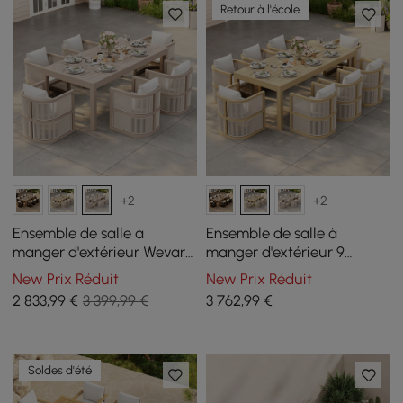
Retour à l'école
+2
+2
Ensemble de salle à
Ensemble de salle à
manger d'extérieur Wevara
manger d'extérieur 9
en tissage de corde 7
pièces en corde tressée
New Prix Réduit
New Prix Réduit
pièces avec 6 chaises
Wevara avec 8 chaises,
2 833
,99
€
3 399,99 €
3 762
,99
€
couleur sable
coloris naturel
Soldes d'été