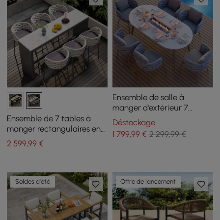
Ensemble de salle à
manger d'extérieur 7
pièces avec table ovale au
Ensemble de 7 tables à
Déstockage
propane et fauteuil en
manger rectangulaires en
1 799
,99
€
2 299,99 €
corde tissée
béton de 70,9 po pour
2 599
,99
€
terrasse extérieure
Soldes d'été
Offre de lancement