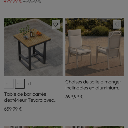
479
,99
€
499,99 €
sable, lot de 2
Chaises de salle à manger
+1
inclinables en aluminium
pour l'extérieur, couleur
Table de bar carrée
699
,99
€
sable, lot de 2
d'extérieur Tevara avec
plateau à lattes en bois de
659
,99
€
teck et cadre en aluminium
gris foncé