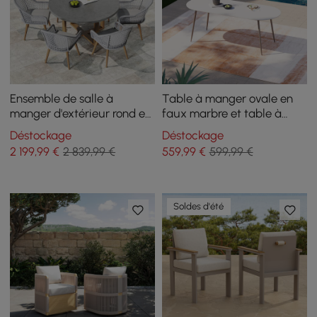
Ensemble de salle à
Table à manger ovale en
manger d'extérieur rond en
faux marbre et table à
teck, 7 pièces, avec
manger pour terrasse
Déstockage
Déstockage
fauteuil tissé gris, 6
extérieure en aluminium
2 199
,99
€
2 839,99 €
559
,99
€
599,99 €
personnes
pour 6 personnes en blanc
et gris
Soldes d'été