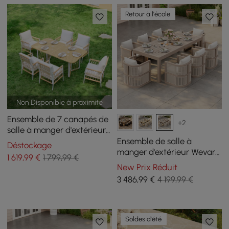
Retour à l'école
Non Disponible à proximité
Ensemble de 7 canapés de
+2
salle à manger d'extérieur
Ropipe kaki et blanc pour 6
Ensemble de salle à
Déstockage
places en corde tissée
manger d'extérieur Wevara
1 619
,99
€
1 799,99 €
9 pièces en corde tressée
New Prix Réduit
avec 8 chaises sable
3 486
,99
€
4 199,99 €
Soldes d'été