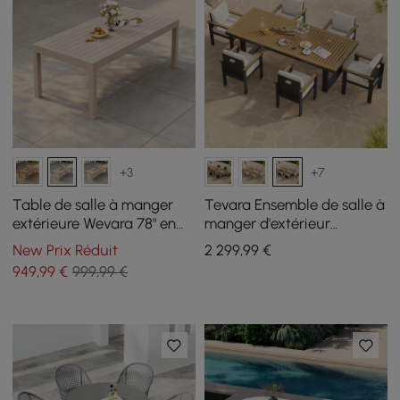
+3
+7
Table de salle à manger
Tevara Ensemble de salle à
extérieure Wevara 78" en
manger d'extérieur
aluminium à lattes finition
rectangulaire en teck et
New Prix Réduit
2 299
,99
€
sable, couleur sable
aluminium 7 pièces pour 6
949
,99
€
999,99 €
personnes