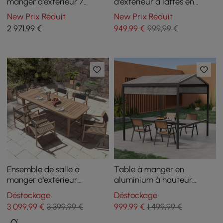
manger d'extérieur 7
d'extérieur à lattes en
pièces Wevara en corde
aluminium finition noyer
New Prix Réduit
New Prix Réduit
tressée avec 6 chaises en
Wevara
2 971
,99
€
949
,99
€
999,99 €
couleur naturelle
Ensemble de salle à
Table à manger en
manger d'extérieur
aluminium à hauteur
moderne 7 pièces avec
réglable pour patio
Déstockage
Déstockage
table et chaise en bois
extérieur avec auvent
3 099
,99
€
3 399,99 €
999
,99
€
1 499,99 €
naturel
convertible en table de bar