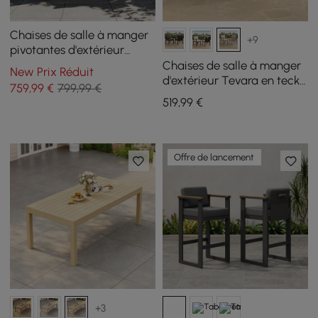
Chaises de salle à manger
+9
pivotantes d'extérieur
Costra en aluminium et
Chaises de salle à manger
New Prix Réduit
tissage de corde, lot de 2
d'extérieur Tevara en teck
759
,99
€
799,99 €
et aluminium, sable, lot de
519
,99
€
2
Offre de lancement
+3