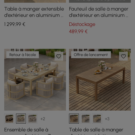
Table à manger extensible
Fauteuil de salle à manger
d'extérieur en aluminium et
d'extérieur en aluminium et
pierre frittée couleur sable
rotin en blanc et kaki (lot de
1 299
,99
€
Déstockage
2)
489
,99
€
Retour à l'école
Offre de lancement
+2
+3
Ensemble de salle à
Table de salle à manger