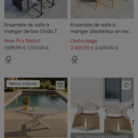
Ensemble de salle à
Ensemble de salle à
manger de bar Grida 7
manger d'extérieur en teck,
pièces en teck et
7 pièces, table à manger
New Prix Réduit
Déstockage
aluminium avec 6
ronde en bois avec 6
1 699
,99
€
1 799,99 €
2 459
,99
€
2 599,99 €
tabourets de bar
chaises en bois naturel
Retour à l'école
Non Disponible à proximité