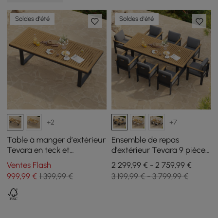
Soldes d'été
Soldes d'été
+2
+7
Table à manger d’extérieur
Ensemble de repas
Tevara en teck et
d'extérieur Tevara 9 pièces
aluminium gris, 6 à 8
rectangulaire en bois et
Ventes Flash
2 299,99 € - 2 759,99 €
personnes
aluminium pour 8
999
,99
€
1 399,99 €
3 199,99 € - 3 799,99 €
personnes