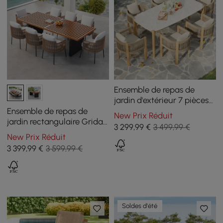
Ensemble de repas de
jardin d'extérieur 7 pièces
Boheva avec 6 chaises en
Ensemble de repas de
New Prix Réduit
béton et corde tressée de
jardin rectangulaire Grida
3 299
,99
€
3 499,99 €
teck
9 pièces avec 8 chaises en
New Prix Réduit
teck et résine tressée
3 399
,99
€
3 599,99 €
Soldes d'été