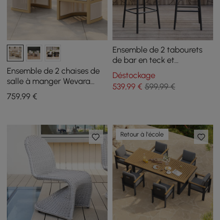
Ensemble de 2 tabourets
de bar en teck et
aluminium de 1050 mm
Ensemble de 2 chaises de
Déstockage
pour patio extérieur avec
salle à manger Wevara
539
,99
€
599,99 €
dossier
noyer et flocons d'avoine en
759
,99
€
aluminium et cordes
Retour à l'école