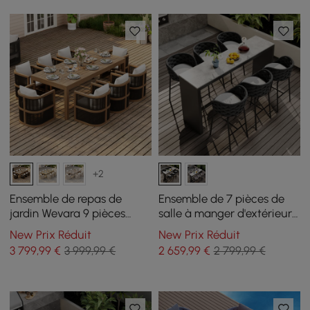
+2
Ensemble de repas de
Ensemble de 7 pièces de
jardin Wevara 9 pièces
salle à manger d'extérieur
avec 8 chaises en corde
en pierre frittée et
New Prix Réduit
New Prix Réduit
tressée
aluminium avec 6
3 799
,99
€
3 999,99 €
2 659
,99
€
2 799,99 €
tabourets de bar gris foncé