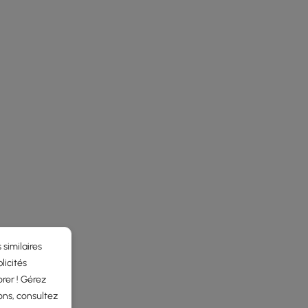
 similaires
licités
rer ! Gérez
ons, consultez