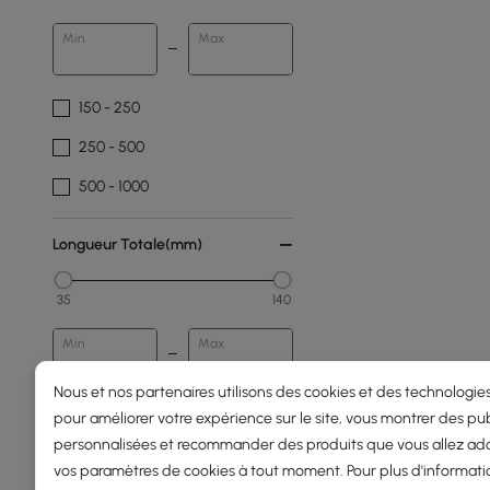
Min
Max
150 - 250
250 - 500
500 - 1000
Longueur Totale(mm)
35
140
Min
Max
Nous et nos partenaires utilisons des cookies et des technologies
pour améliorer votre expérience sur le site, vous montrer des pub
Durabilité Du Cadre
personnalisées et recommander des produits que vous allez ado
vos paramètres de cookies à tout moment. Pour plus d'informati
Résistant Aux Intempéries