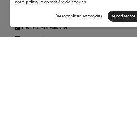
notre
politique en matière de cookies
.
Résistant Aux Uv
Personnaliser les cookies
Autoriser tou
Résistant À L'eau
Résistant À La Moisissure
Résistant À La Rouille
Couleur Du Cadre
Naturel
Blanc
Gris Foncé
Gris
Forme
Rond
Products in the current category have been updated to show t