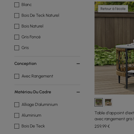
Blanc
Retour à l'école
Bois De Teck Naturel
Bois Naturel
Gris Foncé
Gris
Conception
Avec Rangement
Matériau Du Cadre
Alliage D'aluminium
Table d'appoint d'ex
Aluminium
avec rangement gris 
Bois De Teck
259
,99
€