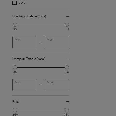
Bois
Hauteur Totale(mm)
35
51
Min
Max
Largeur Totale(mm)
35
70
Min
Max
Prix
249
950