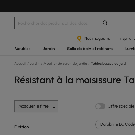
Nos magasins
Inspirat
|
Meubles
Jardin
Salle de bain et robinets
Lumi
Accueil
/
Jardin
/
Mobilier de salon de jardin
/
Tables basses de jardin
Résistant à la moisissure T
Masquer le filtre
Offre spéciale
Durabilité Du Cadre
Finition