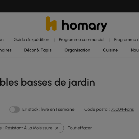
ion
Guide d'expédition
Programme commercial
Programme d'
|
|
|
naires
Décor & Tapis
Organisation
Cuisine
Nou
ables basses de jardin
En stock : livré en 1 semaine
Code postal :
75004-Paris
 :
Résistant À La Moisissure
Tout effacer