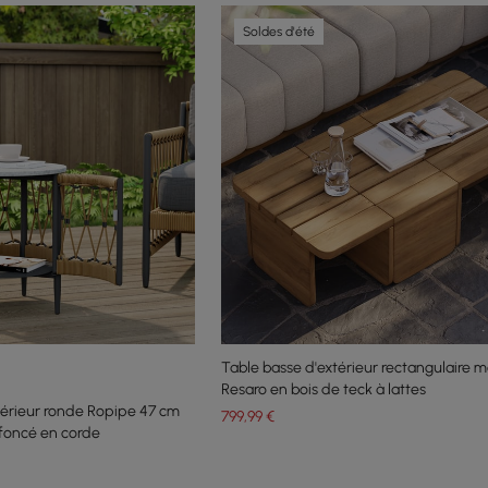
Soldes d'été
Table basse d'extérieur rectangulaire m
Resaro en bois de teck à lattes
térieur ronde Ropipe 47 cm
799
,99
€
foncé en corde