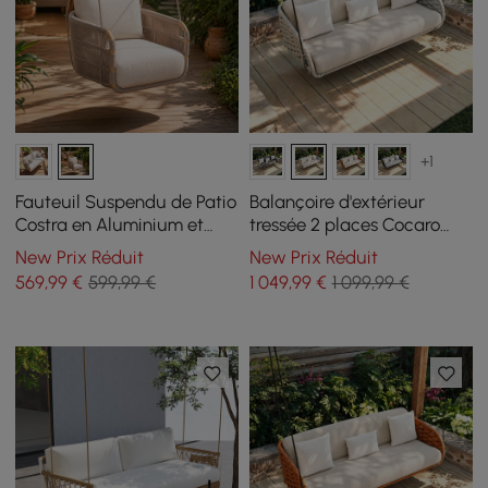
+1
Fauteuil Suspendu de Patio
Balançoire d'extérieur
Costra en Aluminium et
tressée 2 places Cocaro
Corde Tressée à la Main
avec coussin gris clair
New Prix Réduit
New Prix Réduit
Une Place
569
,99
€
599,99 €
1 049
,99
€
1 099,99 €