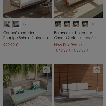
+2
+1
Canapé d'extérieur
Balançoire d'extérieur
Roppipe Boho à 2 places en
Cocaro 2 places tressée
corde tissée kaki avec
performance avec coussin
999
,99
€
New Prix Réduit
coussin blanc
moelleux
1 049
,99
€
1 099,99 €