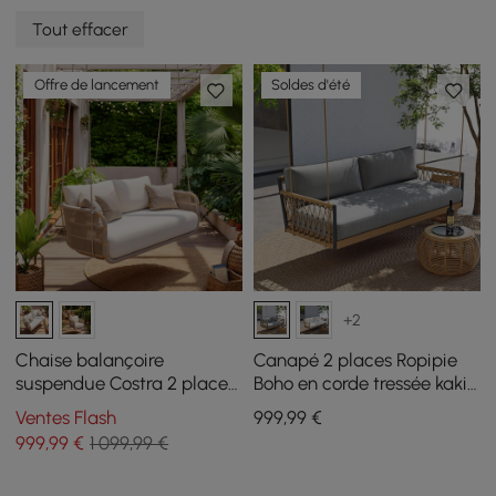
Tout effacer
Offre de lancement
Soldes d'été
+2
Chaise balançoire
Canapé 2 places Ropipie
suspendue Costra 2 places
Boho en corde tressée kaki
d'extérieur en aluminium et
avec coussin gris
Ventes Flash
999
,99
€
corde tressée à la main
999
,99
€
1 099,99 €