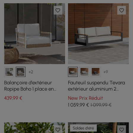
+2
+9
Balançoire d'extérieur
Fauteuil suspendu Tevara
Ropipe Boho 1 place en
extérieur aluminium 2
corde tressée kaki avec
places
439
,99
€
New Prix Réduit
coussin blanc
1 059
,99
€
1 099,99 €
Soldes d'été