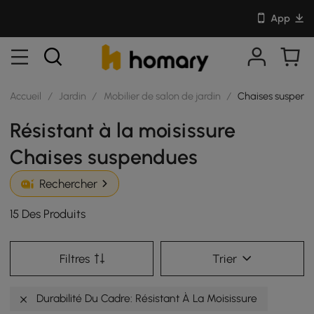
App
Accueil
/
Jardin
/
Mobilier de salon de jardin
/
Chaises suspend
Résistant à la moisissure
Chaises suspendues
Rechercher
15 Des Produits
Filtres
Trier
Durabilité Du Cadre: Résistant À La Moisissure