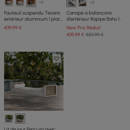
+9
+2
Fauteuil suspendu Tevara
Canapé à balançoire
extérieur aluminium 1 place
d'extérieur Ropipe Boho 1
gris
place en corde tressée kaki
439
,99
€
New Prix Réduit
avec coussin gris
439
,99
€
459,99 €
Lit de jour Fencura avec