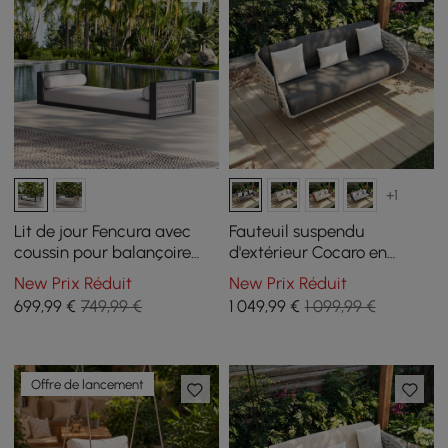
+1
Lit de jour Fencura avec
Fauteuil suspendu
coussin pour balançoire
d'extérieur Cocaro en
extérieure
aluminium tressé corde
New Prix Réduit
New Prix Réduit
avec coussin gris
699
,99
€
749,99 €
1 049
,99
€
1 099,99 €
Offre de lancement