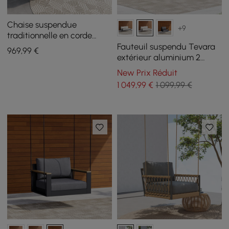
Chaise suspendue
+9
traditionnelle en corde
tissée pour l'extérieur avec
Fauteuil suspendu Tevara
969
,99
€
coussin
extérieur aluminium 2
places couleur sable
New Prix Réduit
1 049
,99
€
1 099,99 €