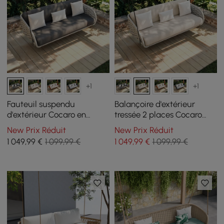
+1
+1
Fauteuil suspendu
Balançoire d'extérieur
d'extérieur Cocaro en
tressée 2 places Cocaro
aluminium tressé corde
avec coussin gris clair
New Prix Réduit
New Prix Réduit
avec coussin gris
1 049
,99
€
1 099,99 €
1 049
,99
€
1 099,99 €