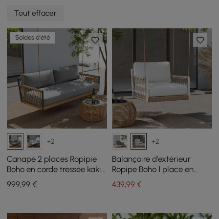
Tout effacer
Soldes d'été
+2
+2
Canapé 2 places Ropipie
Balançoire d'extérieur
Boho en corde tressée kaki
Ropipe Boho 1 place en
avec coussin gris
corde tressée kaki avec
999
,99
€
439
,99
€
coussin blanc