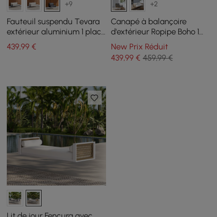
+9
+2
Fauteuil suspendu Tevara
Canapé à balançoire
extérieur aluminium 1 place
d'extérieur Ropipe Boho 1
gris
place en corde tressée kaki
439
,99
€
New Prix Réduit
avec coussin gris
439
,99
€
459,99 €
Lit de jour Fencura avec