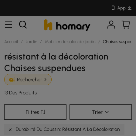
App
Accueil
/
Jardin
/
Mobilier de salon de jardin
/
Chaises suspend
résistant à la décoloration
Chaises suspendues
Rechercher
13 Des Produits
Filtres
Trier
Durabilité Du Coussin: Résistant À La Décoloration