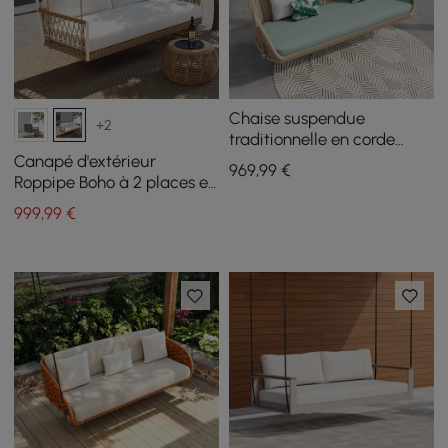
Chaise suspendue
+2
traditionnelle en corde
tissée pour l'extérieur avec
Canapé d'extérieur
969
,99
€
coussin
Roppipe Boho à 2 places en
corde tissée kaki avec
999
,99
€
coussin blanc