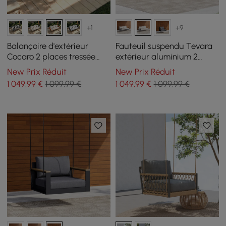
+1
+9
Balançoire d'extérieur
Fauteuil suspendu Tevara
Cocaro 2 places tressée
extérieur aluminium 2
performance avec coussin
places couleur sable
New Prix Réduit
New Prix Réduit
moelleux
1 049
,99
€
1 099,99 €
1 049
,99
€
1 099,99 €