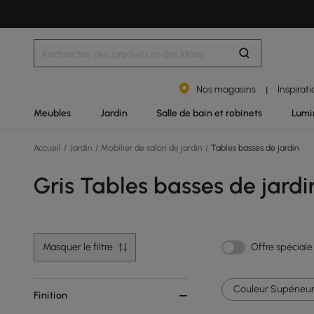
Nos magasins
Inspirat
|
Meubles
Jardin
Salle de bain et robinets
Lumi
Accueil
/
Jardin
/
Mobilier de salon de jardin
/
Tables basses de jardin
Gris Tables basses de jardi
Masquer le filtre
Offre spéciale
Couleur Supérieur
Finition