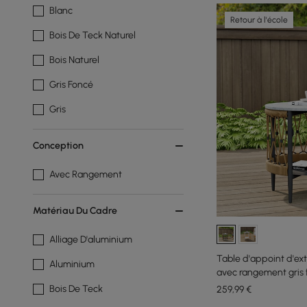
Blanc
Retour à l'école
Bois De Teck Naturel
Bois Naturel
Gris Foncé
Gris
Conception
Avec Rangement
Matériau Du Cadre
Alliage D'aluminium
Table d'appoint d'ex
Aluminium
avec rangement gris 
Bois De Teck
259
,99
€