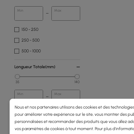
Min
Max
150 - 250
250 - 500
500 - 1000
Longueur Totale(mm)
35
140
Min
Max
Nous et nos partenaires utilisons des cookies et des technologies
pour améliorer votre expérience sur le site, vous montrer des pub
Durabilité Du Cadre
personnalisées et recommander des produits que vous allez ado
vos paramètres de cookies à tout moment. Pour plus d'informati
Résistant Aux Intempéries