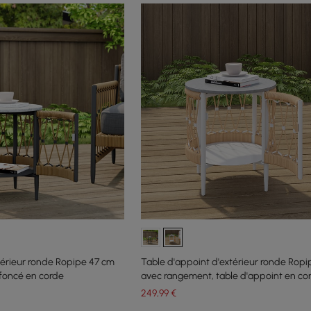
térieur ronde Ropipe 47 cm
Table d'appoint d'extérieur ronde Rop
foncé en corde
avec rangement, table d'appoint en cor
pour patio, kaki
249
,99
€