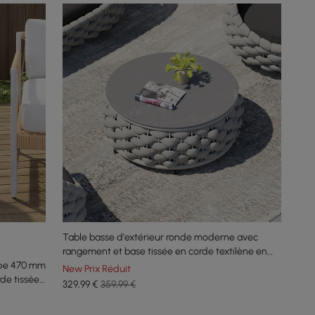
Table basse d'extérieur ronde moderne avec
rangement et base tissée en corde textilène en
ipe 470 mm
gris
New Prix Réduit
de tissée
329
,99
€
359,99 €