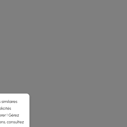
 similaires
licités
rer ! Gérez
ons, consultez