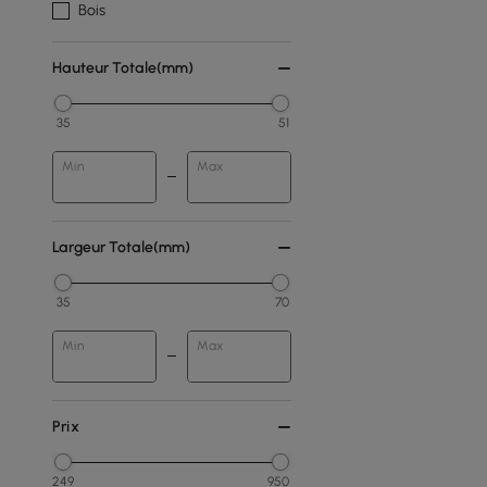
Bois
Hauteur Totale(mm)
35
51
Min
Max
Largeur Totale(mm)
35
70
Min
Max
Prix
249
950