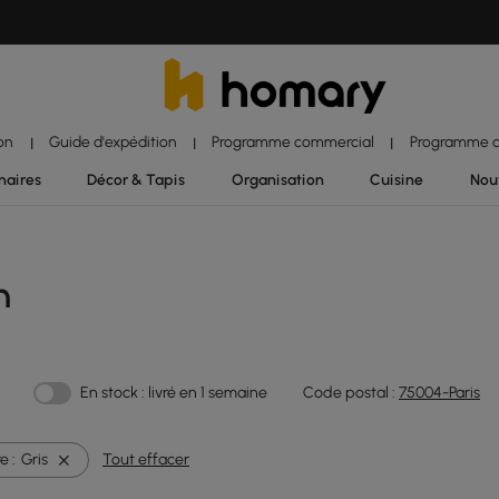
ion
Guide d'expédition
Programme commercial
Programme d'
|
|
|
naires
Décor & Tapis
Organisation
Cuisine
Nou
n
En stock : livré en 1 semaine
Code postal :
75004-Paris
e :
Gris
Tout effacer