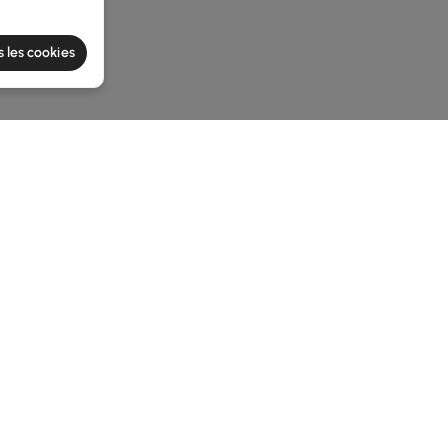
s les cookies
he latest 3 items