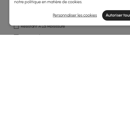
notre
politique en matière de cookies
.
Résistant Aux Uv
Personnaliser les cookies
Autoriser tou
Résistant À L'eau
Résistant À La Moisissure
Résistant À La Rouille
Couleur Du Cadre
Naturel
Blanc
Gris Foncé
Gris
Forme
Rond
Products in the current category have been updated to show t