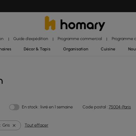
ion
Guide d'expédition
Programme commercial
Programme d'
|
|
|
naires
Décor & Tapis
Organisation
Cuisine
Nou
n
En stock : livré en 1 semaine
Code postal :
75004-Paris
:
Gris
Tout effacer