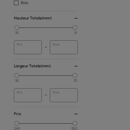
Bois
Hauteur Totale(mm)
35
51
Min
Max
Largeur Totale(mm)
35
70
Min
Max
Prix
249
950