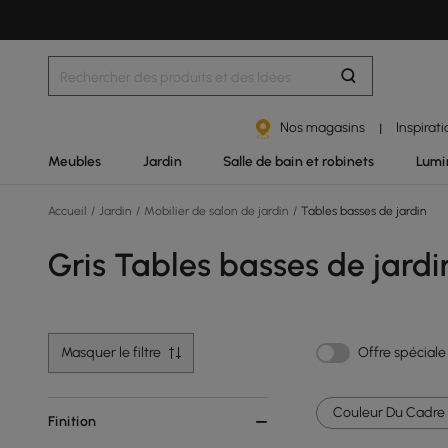
Nos magasins
Inspirat
|
Meubles
Jardin
Salle de bain et robinets
Lumi
Accueil
/
Jardin
/
Mobilier de salon de jardin
/
Tables basses de jardin
Gris Tables basses de jardi
Masquer le filtre
Offre spéciale
Couleur Du Cadre 
Finition