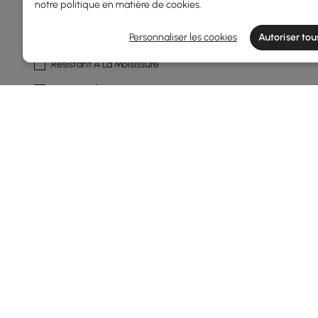
notre
politique en matière de cookies
.
Résistant Aux Uv
Personnaliser les cookies
Autoriser tou
Résistant À L'eau
Résistant À La Moisissure
Résistant À La Rouille
Couleur Du Cadre
Naturel
Blanc
Gris Foncé
Gris
Forme
Rond
Products in the current category have been updated to show t