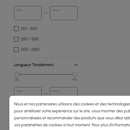
Min
Max
150 - 250
250 - 500
500 - 1000
Longueur Totale(mm)
35
140
Min
Max
Nous et nos partenaires utilisons des cookies et des technologies
pour améliorer votre expérience sur le site, vous montrer des pub
Durabilité Du Cadre
personnalisées et recommander des produits que vous allez ado
vos paramètres de cookies à tout moment. Pour plus d'informati
Résistant Aux Intempéries