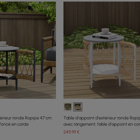
térieur ronde Ropipe 47 cm
Table d'appoint d'extérieur ronde Rop
foncé en corde
avec rangement, table d'appoint en cor
pour patio, kaki
249
,99
€