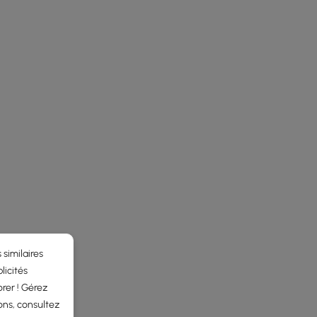
 similaires
licités
rer ! Gérez
ons, consultez