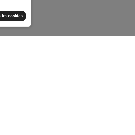
s les cookies
he latest 3 items