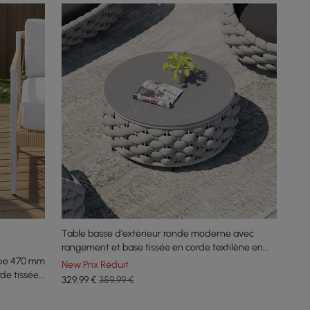
Table basse d'extérieur ronde moderne avec
rangement et base tissée en corde textilène en
ipe 470 mm
gris
New Prix Réduit
de tissée
329
,99
€
359,99 €