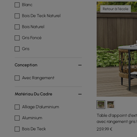
Blanc
Retour à l'école
Bois De Teck Naturel
Bois Naturel
Gris Foncé
Gris
Conception
Avec Rangement
Matériau Du Cadre
Alliage D'aluminium
Table d'appoint d'ex
Aluminium
avec rangement gris 
Bois De Teck
259
,99
€