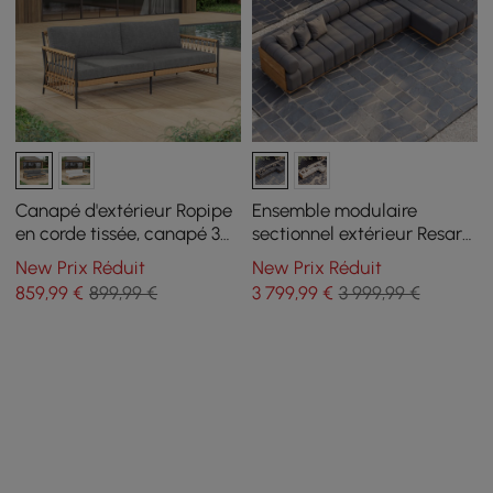
Canapé d'extérieur Ropipe
Ensemble modulaire
en corde tissée, canapé 3
sectionnel extérieur Resaro
places avec coussin en
4 pièces en teck pour 5
New Prix Réduit
New Prix Réduit
polyester gris foncé
personnes en gris (160")
859
,99
€
899,99 €
3 799
,99
€
3 999,99 €