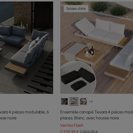
Soldes d'été
+4
ara 4 pièces modulable, 6
Ensemble canapé Tevara 4 pièces modu
usse noire
places, Blanc, avec housse noire
Ventes Flash
2 235
,99
€
2 859,99 €