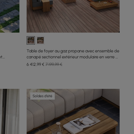
Table de foyer au gaz propane avec ensemble de
et
canapé sectionnel extérieur modulaire en verre et
en teck
6 412
,99
€
7 199,99 €
Soldes d'été