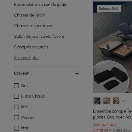
Ensembles de salon de jardin
Soldes d'été
Chaises de jardin
Chaises suspendues
Salon de jardin avec foyers
Canapés de jardin
En savoir plus
Couleur
Gris
Blanc Chaud
+4
Kaki
Ensemble canapé Tev
places, Gris, avec ho
Marron
Ventes Flash
Noir
2 235
,99
€
2 859,99 €