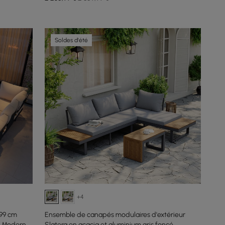
Soldes d'été
+4
 99 cm
Ensemble de canapés modulaires d'extérieur
r Moderne
Slatera en acacia et aluminium gris foncé