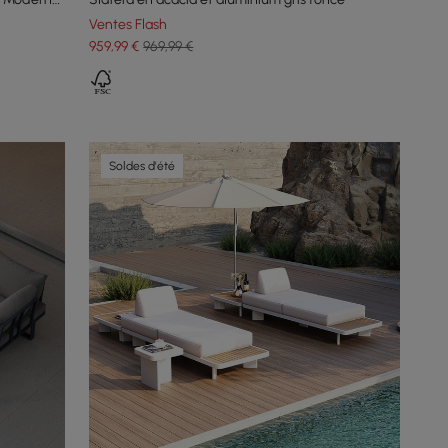
Ventes Flash
959
,99
€
969,99 €
Soldes d'été