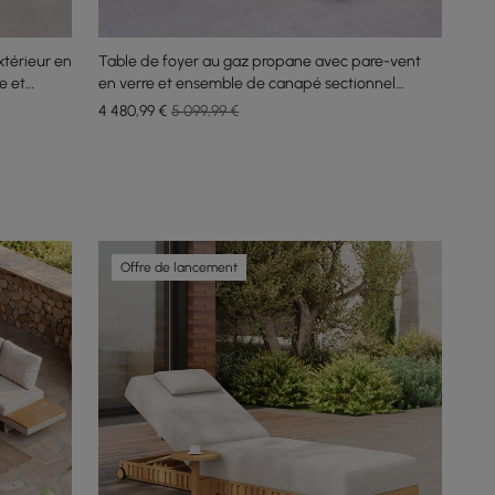
xtérieur en
Table de foyer au gaz propane avec pare-vent
e et
en verre et ensemble de canapé sectionnel
extérieur gris
4 480
,99
€
5 099,99 €
Offre de lancement