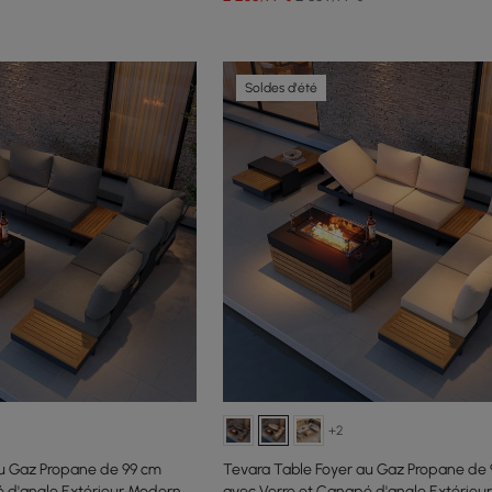
Soldes d'été
+2
au Gaz Propane de 99 cm
Tevara Table Foyer au Gaz Propane de
é d'angle Extérieur Moderne
avec Verre et Canapé d'angle Extérieu