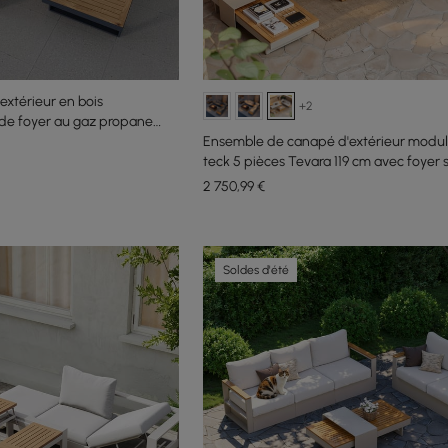
extérieur en bois
+2
 de foyer au gaz propane
rre
Ensemble de canapé d'extérieur modul
teck 5 pièces Tevara 119 cm avec foyer 
fumée pour 6 personnes
2 750
,99
€
Soldes d'été