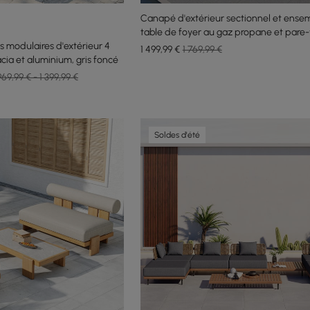
Canapé d'extérieur sectionnel et ense
table de foyer au gaz propane et pare
 modulaires d'extérieur 4
verre
1 499
,99
€
1 769,99 €
cia et aluminium, gris foncé
969,99 € - 1 399,99 €
Soldes d'été