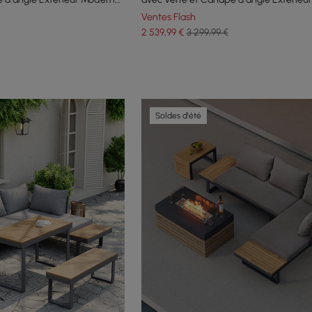
en Forme de L
Ventes Flash
2 539
,99
€
3 299,99 €
Soldes d'été