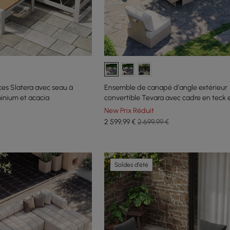
ces Slatera avec seau à
Ensemble de canapé d'angle extérieur
minium et acacia
convertible Tevara avec cadre en teck 
aluminium, sable et blanc
New Prix Réduit
2 599
,99
€
2 699,99 €
Soldes d'été