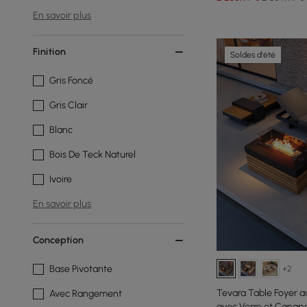
En savoir plus
Finition
Soldes d'été
Gris Foncé
Gris Clair
Blanc
Bois De Teck Naturel
Ivoire
En savoir plus
Conception
Base Pivotante
+2
Tevara Table Foyer 
Avec Rangement
avec Verre et Canap