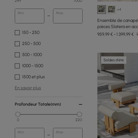
249
7000
+4
Min
Max
Ensemble de canapés
pièces Slatera en aca
150 - 250
959,99 € - 1 399,99 €
250 - 500
500 - 1000
Soldes d'été
1000 - 1500
1500 et plus
En savoir plus
Profondeur Totale(mm)
0
220
Min
Max