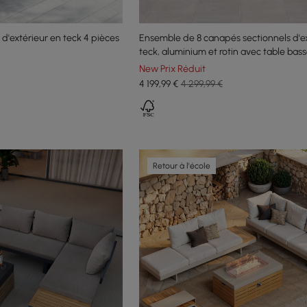
'extérieur en teck 4 pièces
Ensemble de 8 canapés sectionnels d'e
teck, aluminium et rotin avec table bass
coussin
New Prix Réduit
4 199
,99
€
4 299,99 €
Retour à l'école