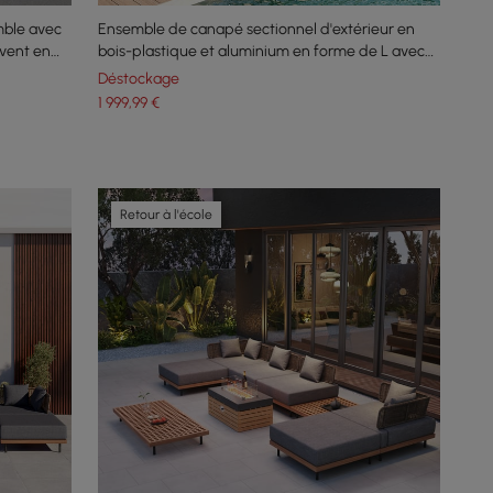
mble avec
Ensemble de canapé sectionnel d'extérieur en
-vent en
bois-plastique et aluminium en forme de L avec
table basse, 5 pièces
Déstockage
1 999
,99
€
Retour à l'école