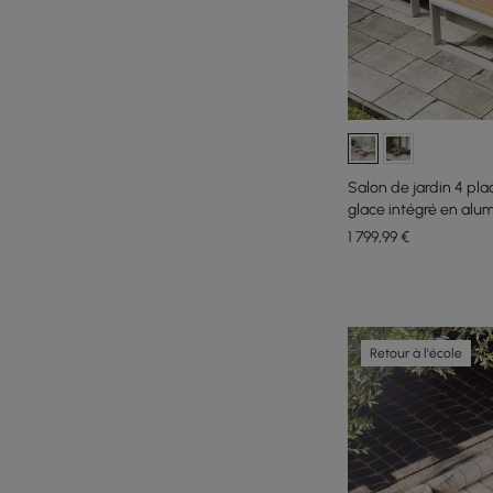
Salon de jardin 4 pla
glace intégré en alu
1 799
,99
€
Retour à l'école