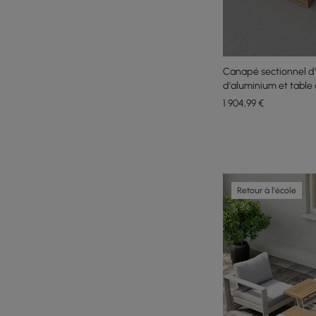
Canapé sectionnel d'
d'aluminium et table
avec pare-vent en ve
1 904
,99
€
Retour à l'école