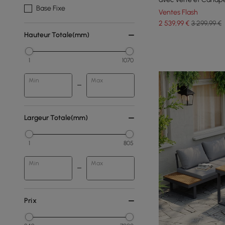
Base Fixe
en Forme de L
Ventes Flash
2 539
,99
€
3 299,99 €
Hauteur Totale(mm)
1
1070
Min
Max
Largeur Totale(mm)
1
805
Min
Max
Prix