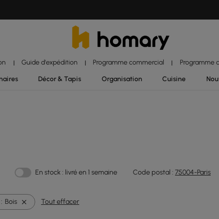
ion
Guide d'expédition
Programme commercial
Programme d'
|
|
|
naires
Décor & Tapis
Organisation
Cuisine
Nou
En stock : livré en 1 semaine
Code postal :
75004-Paris
:
Bois
Tout effacer