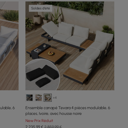
Soldes d'été
+4
lable, 6
Ensemble canapé Tevara 4 pièces modulable, 6
places, Ivoire, avec housse noire
New Prix Réduit
2 235
,99
€
2 859,99 €