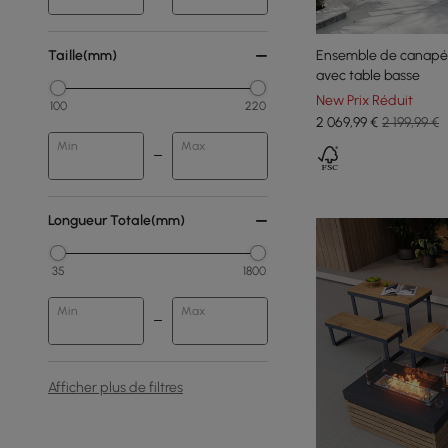
Ensemble de canapé d
Taille(mm)
avec table basse
New Prix Réduit
100
220
2 069
,99
€
2 199,99 €
Min
Max
Longueur Totale(mm)
35
1800
Min
Max
Afficher plus de filtres