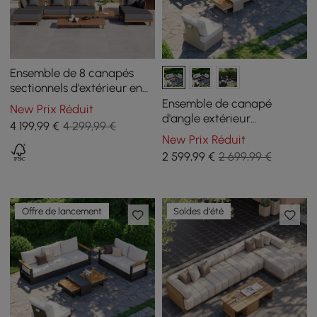
Ensemble de 8 canapés
sectionnels d'extérieur en
teck, aluminium et rotin
Ensemble de canapé
New Prix Réduit
avec table basse et coussin
d'angle extérieur
4 199
,99
€
4 299,99 €
convertible Tevara avec
New Prix Réduit
cadre en teck et
2 599
,99
€
2 699,99 €
aluminium, sable et blanc
Offre de lancement
Soldes d'été