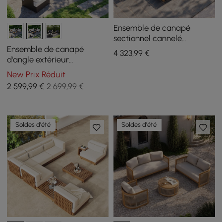
Ensemble de canapé
sectionnel cannelé
modulaire Resaro 7 pièces
Ensemble de canapé
4 323
,99
€
en teck naturel
d'angle extérieur
convertible Tevara avec
New Prix Réduit
cadre en teck et
2 599
,99
€
2 699,99 €
aluminium, gris et blanc
Soldes d'été
Soldes d'été