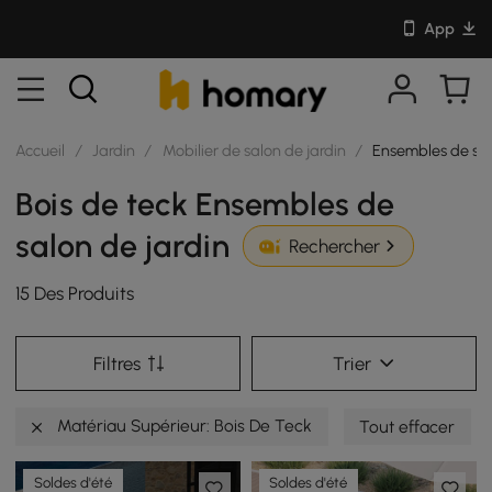
App
Accueil
/
Jardin
/
Mobilier de salon de jardin
/
Ensembles de sal
Bois de teck Ensembles de
salon de jardin
Rechercher
15 Des Produits
Filtres
Trier
Matériau Supérieur: Bois De Teck
Tout effacer
Soldes d'été
Soldes d'été