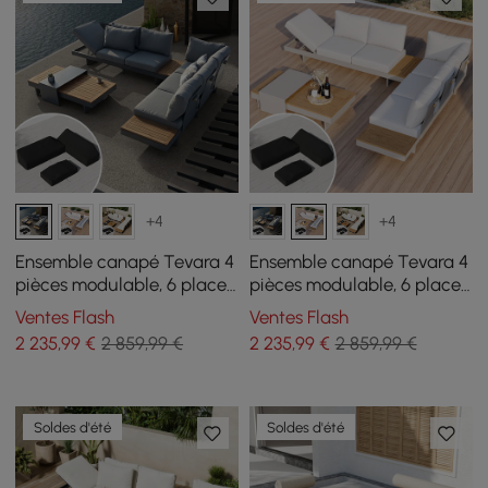
+4
+4
Ensemble canapé Tevara 4
Ensemble canapé Tevara 4
pièces modulable, 6 places,
pièces modulable, 6 places,
Gris, avec housse noire
Blanc, avec housse noire
Ventes Flash
Ventes Flash
2 235
,99
€
2 859,99 €
2 235
,99
€
2 859,99 €
Soldes d'été
Soldes d'été