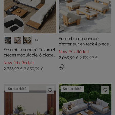
Ensemble de canapé
+4
d'extérieur en teck 4 pièces
avec table basse
Ensemble canapé Tevara 4
New Prix Réduit
pièces modulable, 6 places,
2 069
,99
€
2 199,99 €
Ivoire, avec housse noire
New Prix Réduit
2 235
,99
€
2 859,99 €
Soldes d'été
Soldes d'été