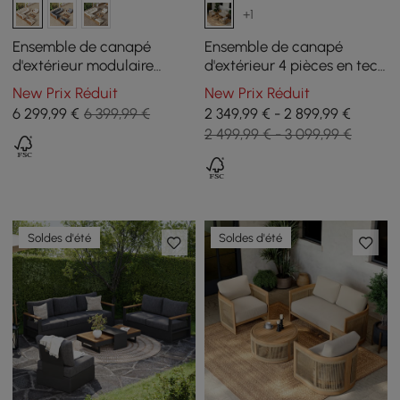
+1
Ensemble de canapé
Ensemble de canapé
d'extérieur modulaire
d'extérieur 4 pièces en teck
sectionnel Grida 9 pièces
et corde tressée avec table
New Prix Réduit
New Prix Réduit
en teck avec table basse,
basse pour 6 personnes
6 299
,99
€
6 399,99 €
2 349,99 € - 2 899,99 €
ivoire
2 499,99 € - 3 099,99 €
Soldes d'été
Soldes d'été