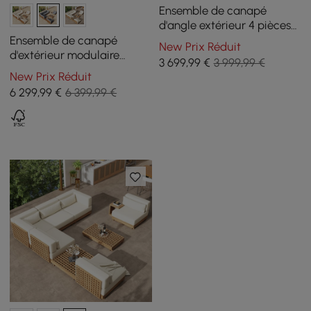
Ensemble de canapé
d'angle extérieur 4 pièces
en teck et aluminium avec
Ensemble de canapé
New Prix Réduit
méridienne pour 4
d'extérieur modulaire
3 699
,99
€
3 999,99 €
personnes, gris clair
sectionnel Grida 9 pièces
New Prix Réduit
en teck avec table basse,
6 299
,99
€
6 399,99 €
gris