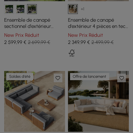
+1
Ensemble de canapé
Ensemble de canapé
sectionnel d'extérieur
d'extérieur 4 pièces en teck
convertible Tevara avec
et corde tressée avec table
New Prix Réduit
New Prix Réduit
cadre en teck et
basse pour 4 personnes
2 599
,99
€
2 699,99 €
2 349
,99
€
2 499,99 €
aluminium, gris
Soldes d'été
Offre de lancement