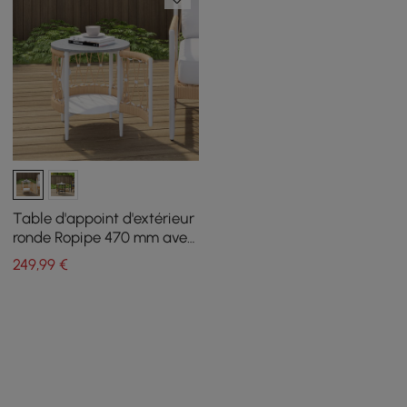
Table d'appoint d'extérieur
ronde Ropipe 470 mm avec
rangement, table d'appoint
249
,99
€
en corde tissée pour patio,
kaki