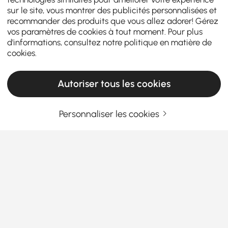
sur le site, vous montrer des publicités personnalisées et
recommander des produits que vous allez adorer! Gérez
vos paramètres de cookies à tout moment. Pour plus
d'informations, consultez notre
politique en matière de
cookies
.
Autoriser tous les cookies
Personnaliser les cookies
Top Tips for Picking the Best Outdoor
Coffee Table
Why the Right Outdoor Coffee Table
Shapes Your Whole Patio Experience
A coffee table can transform your outdoor space
En savoir plus
from plain to inviting. Paired with
Outdoor Lounge
Products in the current category have been updated to show the latest 1 items