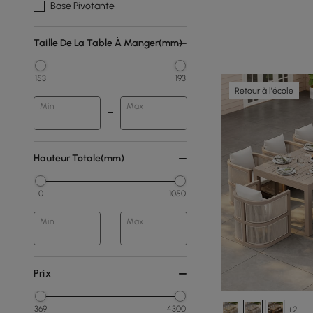
Base Pivotante
Taille De La Table À Manger(mm)
153
193
Retour à l'école
Min
Max
Hauteur Totale(mm)
0
1050
Min
Max
Prix
369
4300
+2