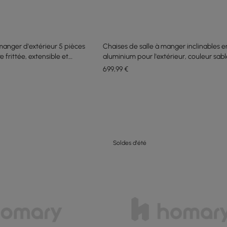
manger d'extérieur 5 pièces
Chaises de salle à manger inclinables e
 frittée, extensible et
aluminium pour l'extérieur, couleur sable
ble
699
,99
€
Soldes d'été