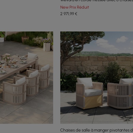
couleur naturelle
New Prix Réduit
2 971
,99
€
Chaises de salle à manger pivotantes d