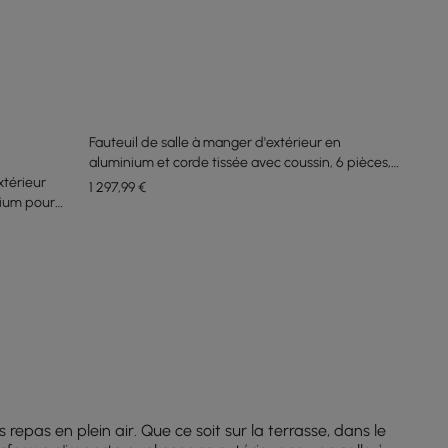
Fauteuil de salle à manger d'extérieur en
aluminium et corde tissée avec coussin, 6 pièces,
xtérieur
beige
1 297
,99
€
nium pour 8
epas en plein air. Que ce soit sur la terrasse, dans le