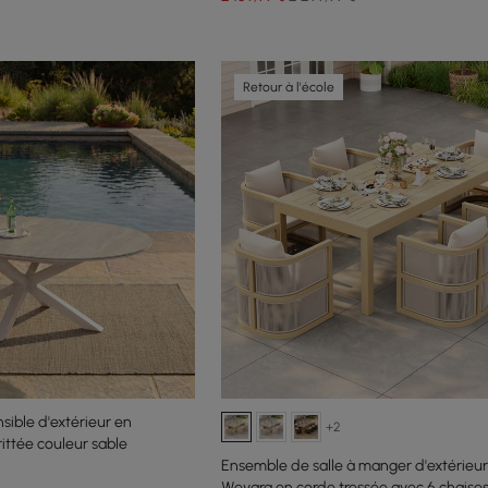
Retour à l'école
sible d'extérieur en
+2
rittée couleur sable
Ensemble de salle à manger d'extérieur
Wevara en corde tressée avec 6 chaise