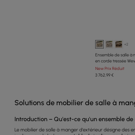
+2
Ensemble de salle à 
en corde tressée Weva
naturel
New Prix Réduit
3 762
,99
€
Products in the current category have been updated to show th
Solutions de mobilier de salle à man
Introduction – Qu'est-ce qu'un ensemble de 
Le mobilier de salle à manger d'extérieur désigne des en