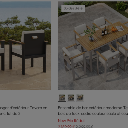
Soldes d'été
anger d'extérieur Tevara en
Ensemble de bar extérieur moderne Te
nc, lot de 2
bois de teck, cadre couleur sable et cou
chaud
New Prix Réduit
2 159
,99
€
2 299,99 €