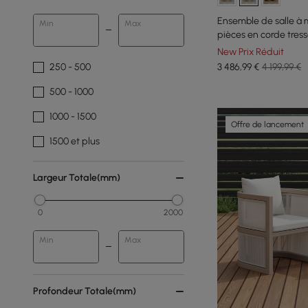
Ensemble de salle à 
Min
Max
pièces en corde tress
New Prix Réduit
3 486
,99
€
4 199,99 €
250 - 500
500 - 1000
1000 - 1500
Offre de lancement
1500 et plus
Largeur Totale(mm)
0
2000
Min
Max
Profondeur Totale(mm)