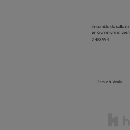
Ensemble de salle à 
en aluminium et pierre
inclinable, couleur sa
2 483
,99
€
Retour à l'école