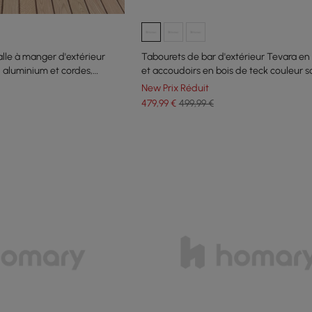
alle à manger d'extérieur
Tabourets de bar d'extérieur Tevara e
aluminium et cordes,
et accoudoirs en bois de teck couleur sa
ne
2
New Prix Réduit
479
,99
€
499,99 €