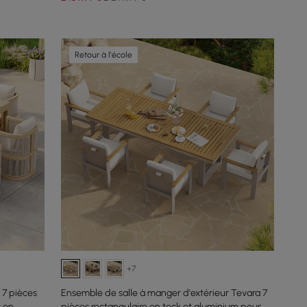
Retour à l'école
+7
 7 pièces
Ensemble de salle à manger d'extérieur Tevara 7
s en
pièces rectangulaire en teck et aluminium pour 6