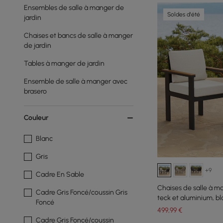
Ensembles de salle à manger de
Soldes d'été
jardin
Chaises et bancs de salle à manger
de jardin
Tables à manger de jardin
Ensemble de salle à manger avec
brasero
Couleur
Blanc
Gris
+9
Cadre En Sable
Chaises de salle à m
Cadre Gris Foncé/coussin Gris
teck et aluminium, bla
Foncé
499
,99
€
Cadre Gris Foncé/coussin