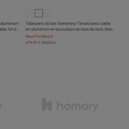
n aluminium
Tabourets de bar d'extérieur Tevara avec cadre
ble, lot de
en aluminium et accoudoirs en bois de teck, blanc
chaud, lot de 2
New Prix Réduit
479
,99
€
499,99 €