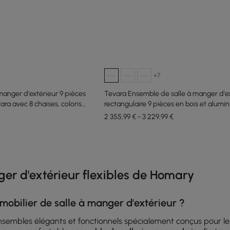
+7
manger d'extérieur 9 pièces
Tevara Ensemble de salle à manger d'e
ra avec 8 chaises, coloris
rectangulaire 9 pièces en bois et alumi
personnes
2 355,99 € - 3 229,99 €
e latest 18 items
ger d'extérieur flexibles de Homary
mobilier de salle à manger d'extérieur ?
sembles élégants et fonctionnels spécialement conçus pour les r