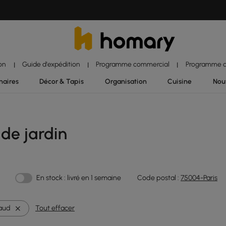
ion
Guide d'expédition
Programme commercial
Programme d'
|
|
|
naires
Décor & Tapis
Organisation
Cuisine
Nou
de jardin
En stock : livré en 1 semaine
Code postal :
75004-Paris
aud
Tout effacer