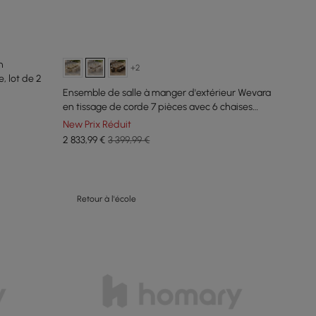
n
+2
, lot de 2
Ensemble de salle à manger d'extérieur Wevara
en tissage de corde 7 pièces avec 6 chaises
couleur sable
New Prix Réduit
2 833
,99
€
3 399,99 €
Retour à l'école