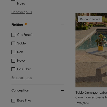
Ivoire
En savoir plus
Retour à l'école
Finition
Gris Foncé
Sable
Noir
Noyer
Gris Clair
En savoir plus
Conception
Table à manger exten
aluminium et pierre f
Base Fixe
1 299
,99
€