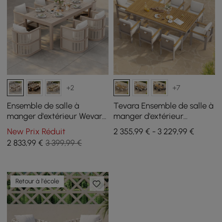
+2
+7
Ensemble de salle à
Tevara Ensemble de salle à
manger d'extérieur Wevara
manger d'extérieur
en tissage de corde 7
rectangulaire 9 pièces en
New Prix Réduit
2 355,99 € - 3 229,99 €
pièces avec 6 chaises
bois et aluminium pour 8
2 833
,99
€
3 399,99 €
couleur sable
personnes
Retour à l'école