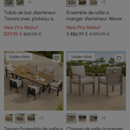
+1
+2
Table de bar d'extérieur
Ensemble de salle à
Tevara avec plateau à
manger d'extérieur Wevara
lattes en bois de teck et
9 pièces en corde tressée
New Prix Réduit
New Prix Réduit
cadre en aluminium
avec 8 chaises sable
829
,99
€
869,99 €
3 486
,99
€
4 199,99 €
couleur sable pour patio
Soldes d'été
Soldes d'été
+7
+9
Tevara Ensemble de salle à
Chaises de salle à manger