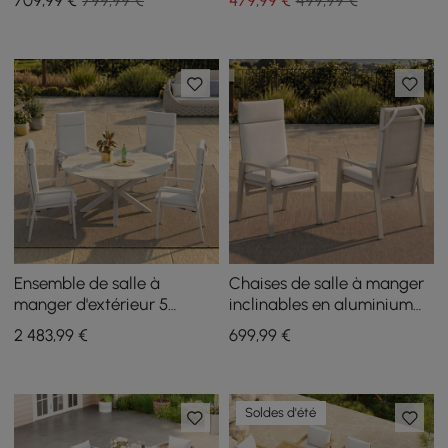
709
,99
€
799,99 €
479
,99
€
499,99 €
chaud
sable, lot de 2
Ensemble de salle à
Chaises de salle à manger
manger d'extérieur 5
inclinables en aluminium
pièces en aluminium et
pour l'extérieur, couleur
2 483
,99
€
699
,99
€
pierre frittée, extensible et
sable, lot de 2
inclinable, couleur sable
Soldes d'été