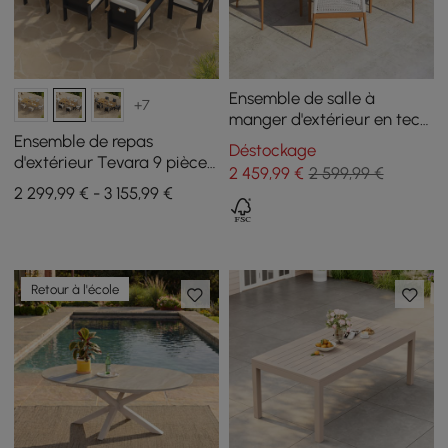
Ensemble de salle à
+7
manger d'extérieur en teck,
7 pièces, table à manger
Ensemble de repas
Déstockage
ronde en bois avec 6
d'extérieur Tevara 9 pièces
2 459
,99
€
2 599,99 €
chaises en bois naturel
rectangulaire en bois et
2 299,99 € - 3 155,99 €
aluminium pour 8
personnes
Retour à l'école