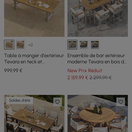
+2
Table à manger d’extérieur
Ensemble de bar extérieur
Tevara en teck et
moderne Tevara en bois de
aluminium sable, 6 à 8
teck, cadre couleur sable
999
,99
€
New Prix Réduit
personnes
et coussin blanc chaud
2 159
,99
€
2 299,99 €
Soldes d'été