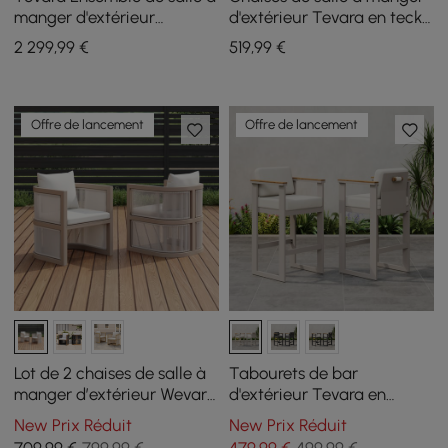
manger d'extérieur
d'extérieur Tevara en teck
rectangulaire en teck et
et aluminium, sable, lot de
2 299
,99
€
519
,99
€
aluminium 7 pièces pour 6
2
personnes
Offre de lancement
Offre de lancement
Lot de 2 chaises de salle à
Tabourets de bar
manger d’extérieur Wevara
d'extérieur Tevara en
en aluminium et corde
aluminium et accoudoirs
New Prix Réduit
New Prix Réduit
tressée, sable et blanc
en bois de teck couleur