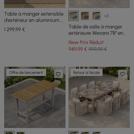
Table à manger extensible
+3
d'extérieur en aluminium et
pierre frittée couleur sable
Table de salle à manger
1 299
,99
€
extérieure Wevara 78" en
aluminium à lattes finition
New Prix Réduit
sable, couleur sable
949
,99
€
999,99 €
Offre de lancement
Retour à l'école