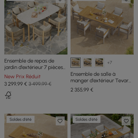
Ensemble de repas de
+7
jardin d'extérieur 7 pièces
Boheva avec 6 chaises en
Ensemble de salle à
New Prix Réduit
béton et corde tressée de
manger d'extérieur Tevara
3 299
,99
€
3 499,99 €
teck
7 pièces rectangulaire en
2 355
,99
€
teck et aluminium pour 6
personnes
Soldes d'été
Soldes d'été