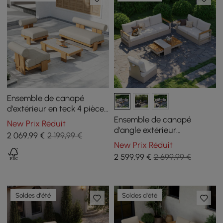
Ensemble de canapé
d'extérieur en teck 4 pièces
avec table basse
Ensemble de canapé
New Prix Réduit
d'angle extérieur
2 069
,99
€
2 199,99 €
convertible Tevara avec
New Prix Réduit
cadre en teck et
2 599
,99
€
2 699,99 €
aluminium, sable et blanc
Soldes d'été
Soldes d'été