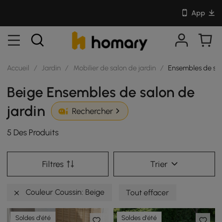
App
Accueil
/
Jardin
/
Mobilier de salon de jardin
/
Ensembles de sal
Beige Ensembles de salon de
jardin
Rechercher
5 Des Produits
Filtres
Trier
Couleur Coussin: Beige
Tout effacer
Soldes d'été
Soldes d'été