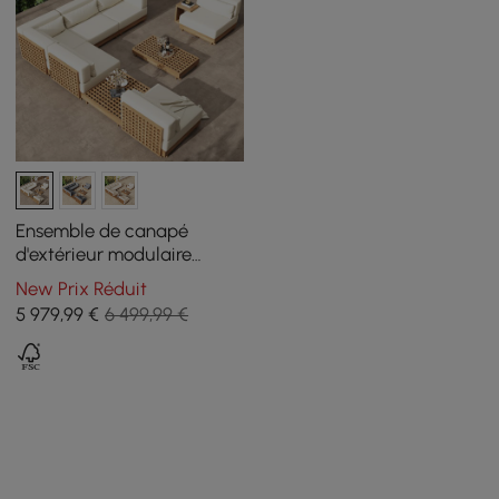
Ensemble de canapé
d'extérieur modulaire
sectionnel Grida 9 pièces
New Prix Réduit
en teck naturel avec table
5 979
,99
€
6 499,99 €
basse, ivoire