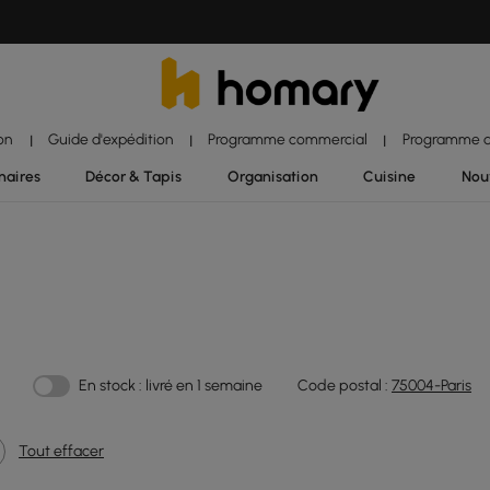
ion
Guide d'expédition
Programme commercial
Programme d'
|
|
|
naires
Décor & Tapis
Organisation
Cuisine
Nou
En stock : livré en 1 semaine
Code postal :
75004-Paris
Tout effacer