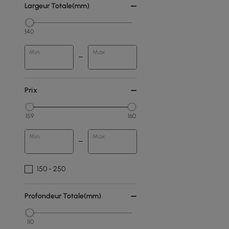
Largeur Totale(mm)
340
Min
Max
Prix
159
160
Min
Max
150 - 250
Profondeur Totale(mm)
110