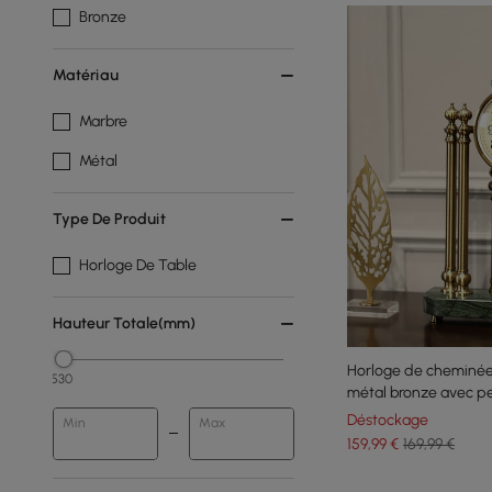
Bronze
Matériau
Marbre
Métal
Type De Produit
Horloge De Table
Hauteur Totale(mm)
Horloge de cheminée 
530
métal bronze avec p
vert
Déstockage
Min
Max
159
,99
€
169,99 €