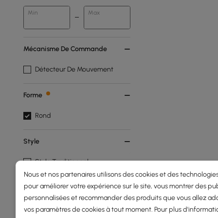
Min
Max
Mécanisme De Commande
Détecteur De Mouvement
Forme
Rond
Style
Style Traditionnel
Nous et nos partenaires utilisons des cookies et des technologies
Products in the current category have been updated to show th
pour améliorer votre expérience sur le site, vous montrer des pub
personnalisées et recommander des produits que vous allez ado
vos paramètres de cookies à tout moment. Pour plus d'informati
Le guide complet des horloges de ta