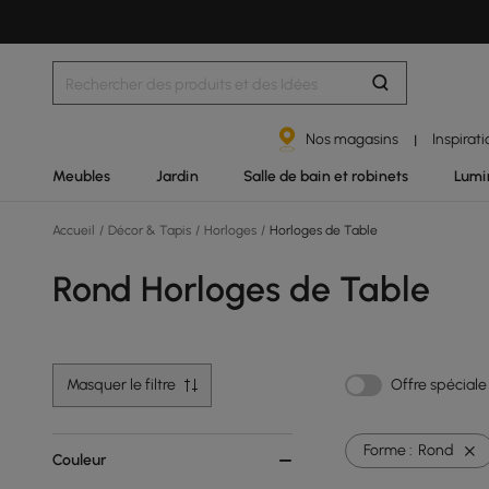
Nos magasins
Inspirat
|
Meubles
Jardin
Salle de bain et robinets
Lumi
Accueil
/
Décor & Tapis
/
Horloges
/
Horloges de Table
Rond Horloges de Table
Masquer le filtre
Offre spéciale
Forme :
Rond
Couleur