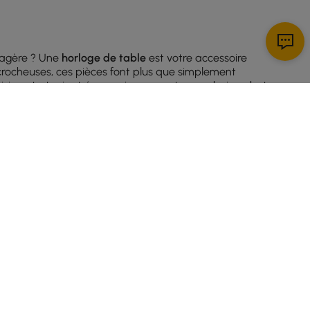
tagère ? Une
horloge de table
est votre accessoire
rocheuses, ces pièces font plus que simplement
oisir, entretenir et économiser sur votre prochain achat
ncombre pas votre bureau.
l.
 votre espace.
S'INSCRIRE MAINTENANT
ne utilisation au chevet ou au bureau.