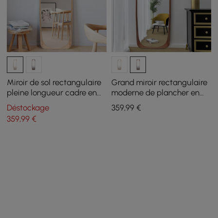
Miroir de sol rectangulaire
Grand miroir rectangulaire
pleine longueur cadre en
moderne de plancher en
bois 175cm miroir à incliner
bois avec cadre en noyer
Déstockage
359
,99
€
naturel
359
,99
€