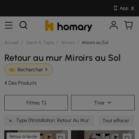
App
Accueil
/
Décor & Tapis
/
Miroirs
/
Miroirs au Sol
Retour au mur Miroirs au Sol
Rechercher
4 Des Produits
Filtres
Trier
Type D'installation: Retour Au Mur
Tout effacer
Retour à l'école