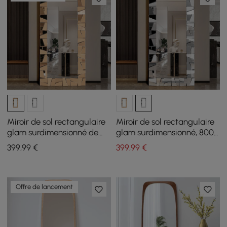
Miroir de sol rectangulaire
Miroir de sol rectangulaire
glam surdimensionné de
glam surdimensionné, 800
800 mm x 1600 mm sur
mm x 1600 mm, pleine
399
,99
€
399
,99
€
toute la longueur avec
longueur, cadre en verre
cadre en verre ambré
argenté
Offre de lancement