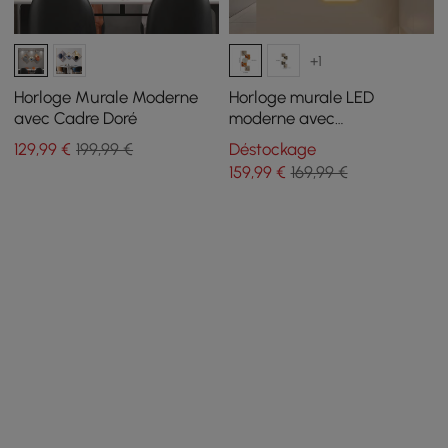
+1
Horloge Murale Moderne
Horloge murale LED
avec Cadre Doré
moderne avec
télécommande — Horloge
129
,99
€
199,99 €
Déstockage
murale lumineuse
159
,99
€
169,99 €
décorative de 1000 mm