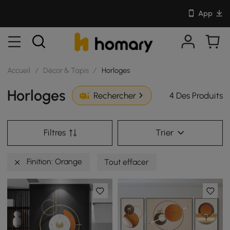
App
Accueil
/
Décor & Tapis
/
Horloges
Horloges
4 Des Produits
Rechercher
Filtres
Trier
Finition: Orange
Tout effacer