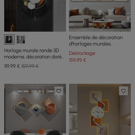
Ensemble de décoration
d'horloges murales
géométriques, 3 pièces,
Horloge murale ronde 3D
Déstockage
peinture sur toile moderne
moderne, décoration dorée,
159
,99
€
avec cadre en aluminium
pendule géométrique,
119
,99
€
159,99 €
muet, horloge de maison en
métal