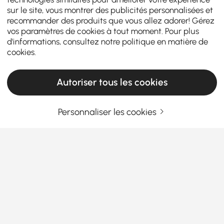
sur le site, vous montrer des publicités personnalisées et
recommander des produits que vous allez adorer! Gérez
vos paramètres de cookies à tout moment. Pour plus
d'informations, consultez notre
politique en matière de
cookies
.
Autoriser tous les cookies
Personnaliser les cookies
Guide pour choisir des coussins décoratifs
et des couvertures pour chaque maison
Pourquoi les coussins et plaids décoratifs
sont le moyen le plus simple de rafraîchir
votre intérieur
En savoir plus
Avez-vous déjà pénétré dans une pièce en ayant
Products in the current category have been updated to show the latest 1 items